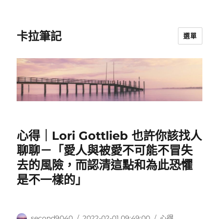
卡拉筆記
選單
心得｜Lori Gottlieb 也許你該找人
聊聊－「愛人與被愛不可能不冒失
去的風險，而認清這點和為此恐懼
是不一樣的」
作
發
分
second9040
2022-02-01 09:49:00
心得