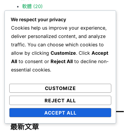
軟體
(20)
網站建置
(5)
We respect your privacy
前端
(8)
Cookies help us improve your experience,
react
(6)
deliver personalized content, and analyze
vue
(16)
traffic. You can choose which cookies to
javascript
(2)
allow by clicking
Customize
. Click
Accept
Leetcode
(7)
All
to consent or
Reject All
to decline non-
論文
(3)
essential cookies.
隨筆
(8)
其他
(11)
CUSTOMIZE
轉載
(2)
REJECT ALL
ACCEPT ALL
最新文章