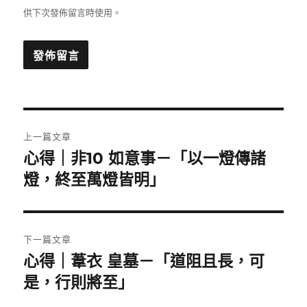
供下次發佈留言時使用。
文
上一篇文章
章
心得｜非10 如意事－「以一燈傳諸
上
一
燈，終至萬燈皆明」
導
篇
覽
文
章:
下一篇文章
心得｜葦衣 皇墓－「道阻且長，可
下
一
是，行則將至」
篇