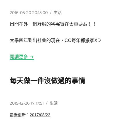
發
分
2016-05-20 20:15:00
生活
佈
類
出門在外一個舒服的
狗窩
實在太重要惹！！
日
期:
大學四年到出社會的現在，CC每年都搬家XD
閱讀更多 →
每天做一件沒做過的事情
發
分
2015-12-26 17:17:51
生活
佈
類
最近更新：
2017/08/22
日
期: