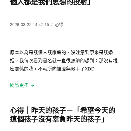
個人都是我們思想的投射」
發
分
2026-03-22 14:47:15
心得
佈
類
日
期:
原本以為是談個人談家庭的，沒注意到原來是談婚
姻，我每次看到書名就一直很無聊的想到：那沒有親
密關係的我，不就所向披靡無敵手了XDD
閱讀更多 →
心得｜昨天的孩子－「希望今天的
這個孩子沒有辜負昨天的孩子」