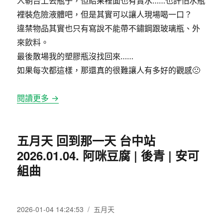
人朝台上丟瓶子，但結果裡面也有賣水……也許怕水瓶
裡裝危險液體吧，但是其實可以讓人現場喝一口？
違禁物品其實也只有寫說不能帶不鏽鋼跟玻璃瓶、外
來飲料。
最後散場我的塑膠瓶沒找回來……
如果每次都這樣，那還真的很難讓人有多好的觀感🙁
閱讀更多 →
五月天 回到那一天 台中站
2026.01.04. 阿咪豆腐 | 後青 | 安可
組曲
發
分
2026-01-04 14:24:53
五月天
佈
類