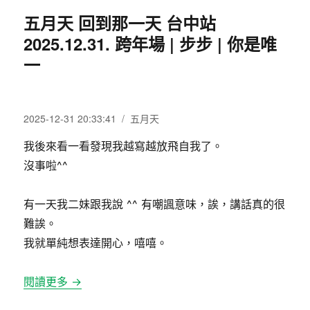
五月天 回到那一天 台中站
2025.12.31. 跨年場 | 步步 | 你是唯
一
發
分
2025-12-31 20:33:41
五月天
佈
類
我後來看一看發現我越寫越放飛自我了。
日
期:
沒事啦^^
有一天我二妹跟我說 ^^ 有嘲諷意味，誒，講話真的很
難誒。
我就單純想表達開心，嘻嘻。
閱讀更多 →