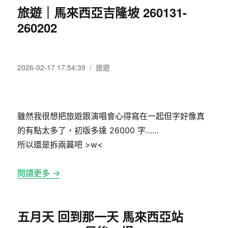
旅遊｜馬來西亞吉隆坡 260131-
260202
發
分
2026-02-17 17:54:39
旅遊
佈
類
日
期:
雖然我很想把旅遊跟演唱會心得寫在一起但字好像真
的有點太多了，初版多達 26000 字……
所以還是拆兩篇吧 >w<
閱讀更多 →
五月天 回到那一天 馬來西亞站