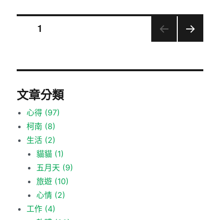
文
頁次
1
下一
章
頁
分
文章分類
頁
心得
(97)
柯南
(8)
生活
(2)
貓貓
(1)
五月天
(9)
旅遊
(10)
心情
(2)
工作
(4)