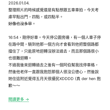
2026.01.04.
日
期:
整理照片的時候感覺還是有點想跟五車車拍，今天考
慮早點出門，四點，或四點半。
好像也沒多早
。
16:54，剛停好車。今天停公園旁邊，有一個人車子停
在路中間，騎到他那一個方向才會看到他把整個路都
擋住了，只能原地迴轉沒辦法過去，而且那個路很小
也很難迴轉。
不過我後來迴轉過去之後有一個阿伯幫我找停車格，
然後他老伴一直跟我抱怨那個人很沒公德心，然後說
她住這附近覺得五月天很擾民XDDDD (真 der hen 抱
歉～～
閱讀更多 →