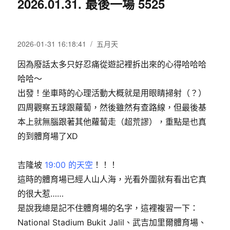
2026.01.31. 最後一場 5525
發
分
2026-01-31 16:18:41
五月天
佈
類
因為廢話太多只好忍痛從遊記裡拆出來的心得哈哈哈
日
期:
哈哈～
出發！坐車時的心理活動大概就是用眼睛掃射（？）
四周觀察五球跟蘿蔔，然後雖然有查路線，但最後基
本上就無腦跟著其他蘿蔔走（超荒謬），重點是也真
的到體育場了XD
吉隆坡
19:00 的天空
！！！
這時的體育場已經人山人海，光看外圍就有看出它真
的很大惹……
是說我總是記不住體育場的名字，這裡複習一下：
National Stadium Bukit Jalil、武吉加里爾體育場、