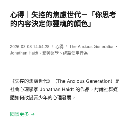
心得｜失控的焦慮世代－「你思考
的内容決定你靈魂的顏色」
發
分
標
2026-03-08 14:54:28
心得
The Anxious Generation
、
佈
類
籤
Jonathan Haidt
、
精神醫學
、
網路使用行為
日
期:
《失控的焦慮世代》（The Anxious Generation）是
社會心理學家
Jonathan Haidt
的作品，討論社群媒
體如何改變青少年的心理發展。
閱讀更多 →