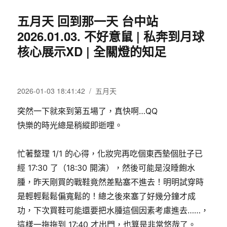
五月天 回到那一天 台中站
2026.01.03. 不好意鼠 | 私奔到月球
核心展示XD | 全關燈的知足
發
分
2026-01-03 18:41:42
五月天
佈
類
突然一下就來到第五場了，真快啊…QQ
日
期:
快樂的時光總是稍縱即逝哩。
忙著整理 1/1 的心得，化妝完再吃個東西墊個肚子已
經 17:30 了（18:30 開演），然後可能是沒睡飽水
腫，昨天剛買的戰鞋竟然差點塞不進去！明明試穿時
是輕輕鬆鬆偏寬鬆的！總之後來塞了好幾分鐘才成
功，下次買鞋可能還要把水腫這個因素考慮進去……，
這樣一拖拖到 17:40 才出門，也算是非常悠哉了。