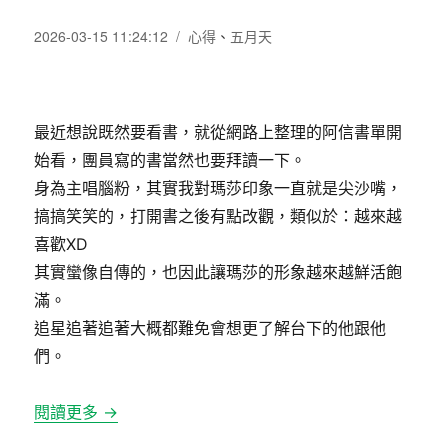
發
分
2026-03-15 11:24:12
心得
、
五月天
佈
類
日
期:
最近想說既然要看書，就從網路上整理的阿信書單開
始看，團員寫的書當然也要拜讀一下。
身為主唱腦粉，其實我對瑪莎印象一直就是尖沙嘴，
搞搞笑笑的，打開書之後有點改觀，類似於：越來越
喜歡XD
其實蠻像自傳的，也因此讓瑪莎的形象越來越鮮活飽
滿。
追星追著追著大概都難免會想更了解台下的他跟他
們。
閱讀更多 →