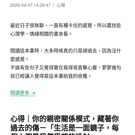
發
分
2026-04-07 14:29:47
心得
佈
類
日
期:
最近日子很無聊，一直有種卡住的感覺，所以盡找些
心理學、情緒相關的書來看。
閱讀這本書時，大多時候真的只是掃過去，因為沒什
麼感覺。
不過有些句子又覺得實在寫得很直擊心靈，寥寥幾句
就已經讓人覺得是這本書給我的收穫。
閱讀更多 →
心得｜你的親密關係模式，藏著你
過去的傷－「生活是一面鏡子，每