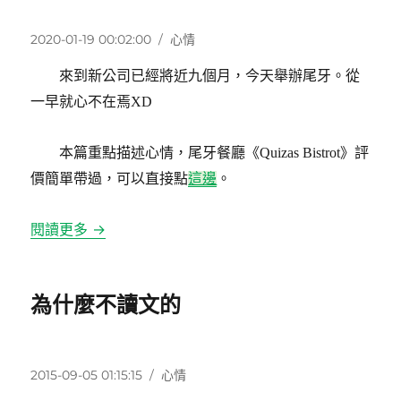
發
分
2020-01-19 00:02:00
心情
佈
類
來到新公司已經將近九個月，今天舉辦尾牙。從
日
期:
一早就心不在焉XD
本篇重點描述心情，尾牙餐廳《Quizas Bistrot》評
價簡單帶過，可以直接點
這邊
。
閱讀更多 →
為什麼不讀文的
發
分
2015-09-05 01:15:15
心情
佈
類