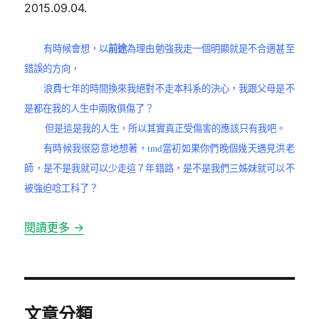
2015.09.04.
日
期:
有時候會想，以
前途
為理由勉強我走一個明顯就是不合適甚至
錯誤的方向，
浪費七年的時間換來我絕對不走本科系的決心，我跟父母是不
是都在我的人生中兩敗俱傷了？
但是這是我的人生，所以其實真正受傷害的應該只有我吧。
有時候我很惡意地想著，tmd當初如果你們晚個幾天遇見洪老
師，是不是我就可以少走這７年錯路，是不是我們三姊妹就可以不
被強迫唸工科了？
閱讀更多 →
文章分類