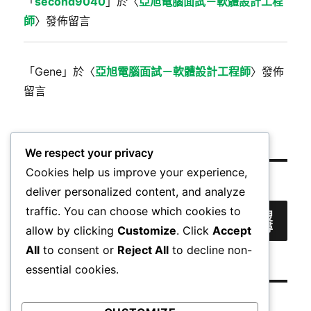
「
second9040
」於〈
亞旭電腦面試－軟體設計工程
師
〉發佈留言
「
Gene
」於〈
亞旭電腦面試－軟體設計工程師
〉發佈
留言
We respect your privacy
Cookies help us improve your experience,
搜尋
deliver personalized content, and analyze
traffic. You can choose which cookies to
搜
尋
allow by clicking
Customize
. Click
Accept
All
to consent or
Reject All
to decline non-
essential cookies.