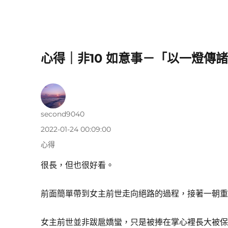
心得｜非10 如意事－「以一燈傳
作
second9040
者
發
2022-01-24 00:09:00
佈
分
心得
日
類
期:
很長，但也很好看。
前面簡單帶到女主前世走向絕路的過程，接著一朝
女主前世並非跋扈嬌蠻，只是被捧在掌心裡長大被