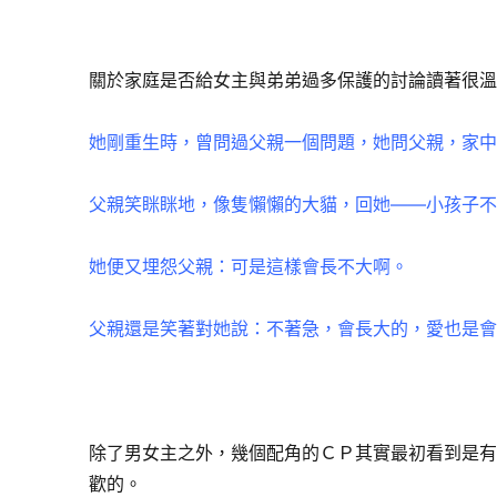
關於家庭是否給女主與弟弟過多保護的討論讀著很
她剛重生時，曾問過父親一個問題，她問父親，家
父親笑眯眯地，像隻懶懶的大貓，回她——小孩子
她便又埋怨父親：可是這樣會長不大啊。
父親還是笑著對她說：不著急，會長大的，愛也是
除了男女主之外，幾個配角的ＣＰ其實最初看到是
歡的。