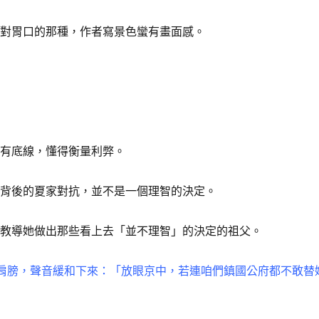
很對胃口的那種，作者寫景色蠻有畫面感。
但有底線，懂得衡量利弊。
晗背後的夏家對抗，並不是一個理智的決定。
她教導她做出那些看上去「並不理智」的決定的祖父。
肩膀，聲音緩和下來：「放眼京中，若連咱們鎮國公府都不敢替