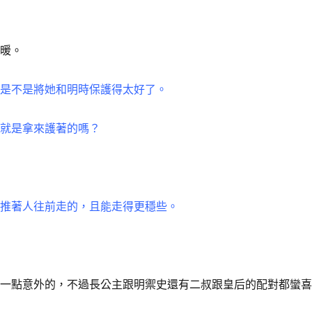
溫暖。
中是不是將她和明時保護得太好了。
不就是拿來護著的嗎？
會推著人往前走的，且能走得更穩些。
有一點意外的，不過長公主跟明禦史還有二叔跟皇后的配對都蠻