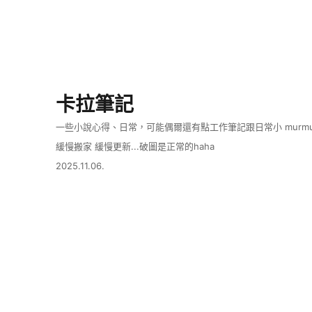
卡拉筆記
一些小說心得、日常，可能偶爾還有點工作筆記跟日常小 murmu
緩慢搬家 緩慢更新...破圖是正常的haha
2025.11.06.