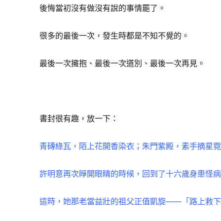
後悔當初沒有做沒有說的事情罷了。
很多的最後一次，發生時都是不知不覺的。
最後一次擁抱、最後一次道別、最後一次再見。
書封很有趣，放一下：
青磚綠瓦，陌上花開香染衣；朱門紫殿，素手摘星
許明意再次睜開眼睛的時候，回到了十六歲身患怪
這時，她那老當益壯的祖父正值凱旋——「路上救