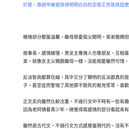
於是，昏迷中被安排得明明白白的定南王世孫就這麽
親情部分都蠻溫馨，繼母慈愛祖父開明，弟弟傲嬌
故事長，感情線慢，男女主像情人也像朋友，互相
弟，就像女主父親跟繼母一樣，沒能相愛雖然可惜
反派智商都算在線，其中又分了聰明的反派跟真的
子，甚至從而警惕了其他罪不致死的幫兇等等，喜
正文走向雖然比較沈重，不過行文中不時有一些有
因為老阿姨看青少年，總覺得寫感情的部分看起來有
雖然是古代文，不過行文方式感覺蠻現代的，沒有