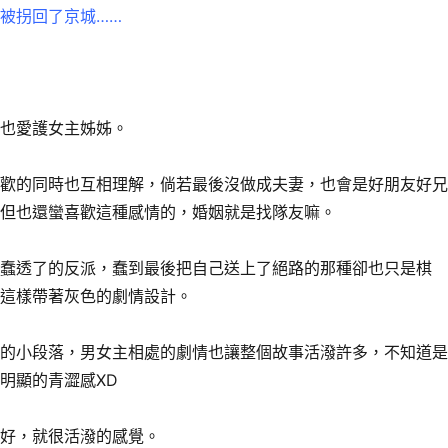
被拐回了京城……
但也愛護女主姊姊。
喜歡的同時也互相理解，倘若最後沒做成夫妻，也會是好朋友好
，但也還蠻喜歡這種感情的，婚姻就是找隊友嘛。
是蠢透了的反派，蠢到最後把自己送上了絕路的那種卻也只是棋
歡這樣帶著灰色的劇情設計。
趣的小段落，男女主相處的劇情也讓整個故事活潑許多，不知道
明顯的青澀感XD
不好，就很活潑的感覺。