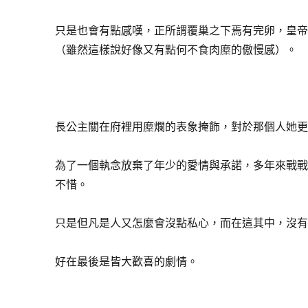
只是也會有點感嘆，正所謂覆巢之下焉有完卵，皇
（雖然這樣說好像又有點何不食肉糜的傲慢感）。
長公主關在府裡用糜爛的表象掩飾，對於那個人她
為了一個執念放棄了年少的愛情與承諾，多年來戰
不惜。
只是但凡是人又怎麼會沒點私心，而在這其中，沒
好在最後是皆大歡喜的劇情。