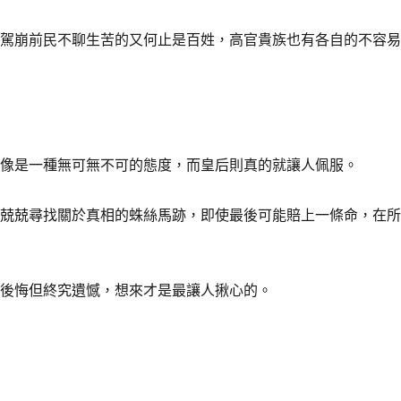
帝駕崩前民不聊生苦的又何止是百姓，高官貴族也有各自的不容
更像是一種無可無不可的態度，而皇后則真的就讓人佩服。
戰兢兢尋找關於真相的蛛絲馬跡，即使最後可能賠上一條命，在
有後悔但終究遺憾，想來才是最讓人揪心的。