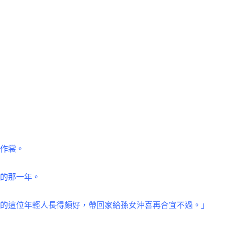
霓作裳。
病的那一年。
下的這位年輕人長得頗好，帶回家給孫女沖喜再合宜不過。」