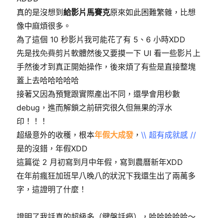
真的是沒想到
給影片馬賽克
原來如此困難繁雜，比想
像中麻煩很多。
為了這個 10 秒影片我可能花了有 5、6 小時XDD
先是找
免費
剪片軟體然後又要摸一下 UI 看一些影片上
手然後才到真正開始操作，後來煩了有些是直接整塊
蓋上去哈哈哈哈哈
接著又因為預覽跟實際產出不同，還學會用秒數
debug，進而解鎖之前研究很久但無果的浮水
印！！！
超級意外的收穫，根本
年假大成發
，
\\ 超有成就感 //
是的沒錯，年假XDD
這篇從 2 月初寫到月中年假，寫到農曆新年XDD
在年前瘋狂加班早八晚八的狀況下我還生出了兩萬多
字，這證明了什麼！
證明了我話真的超級多（鍵盤話癆），哈哈哈哈哈～