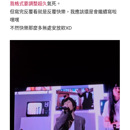
我格式要調整超久
氣死。
但寫完反覆看就是反覆快樂，我應該還是會繼續寫啦
嘿嘿
不然快樂那麼多無處安放欸XD