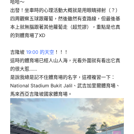
期:
哈哈～
出發！坐車時的心理活動大概就是用眼睛掃射（？）
四周觀察五球跟蘿蔔，然後雖然有查路線，但最後基
本上就無腦跟著其他蘿蔔走（超荒謬），重點是也真
的到體育場了XD
吉隆坡
19:00 的天空
！！！
這時的體育場已經人山人海，光看外圍就有看出它真
的很大惹……
是說我總是記不住體育場的名字，這裡複習一下：
National Stadium Bukit Jalil、武吉加里爾體育場、
馬來西亞吉隆坡國家體育場。