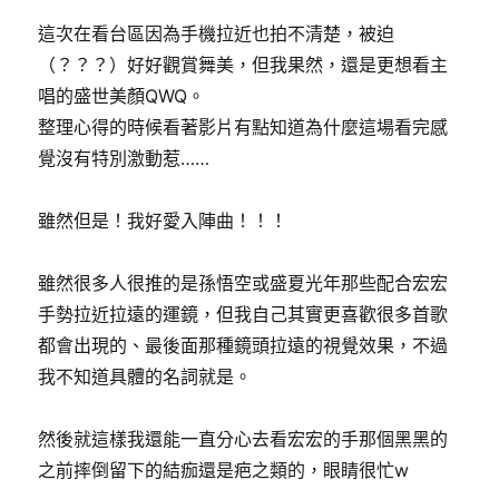
這次在看台區因為手機拉近也拍不清楚，被迫
（？？？）好好觀賞舞美，但我果然，還是更想看主
唱的盛世美顏QWQ。
整理心得的時候看著影片有點知道為什麼這場看完感
覺沒有特別激動惹……
雖然但是！我好愛入陣曲！！！
雖然很多人很推的是孫悟空或盛夏光年那些配合宏宏
手勢拉近拉遠的運鏡，但我自己其實更喜歡很多首歌
都會出現的、最後面那種鏡頭拉遠的視覺效果，不過
我不知道具體的名詞就是。
然後就這樣我還能一直分心去看宏宏的手那個黑黑的
之前摔倒留下的結痂還是疤之類的，眼睛很忙w