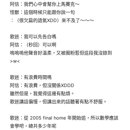
阿信：我們心中會幫你上馬賽克～
怪獸：這個時候只能跟你說一句
：（很欠扁的語氣XDD）來不及了～～～
歌迷：我可以先告白嗎
阿信：（秒回）可以啊
嗚嗚嗚他聲音好溫柔，又被圈粉惹但這段我沒錄到
>w<
歌迷：有浪費時間嗎
阿信：有浪費，但沒關係XDDD
雖然但是，我覺得這邊有點煩。
歌迷講話偏慢，但講出來的話聽著有點不舒服。
歌迷：從 2005 final home 年開始追，所以數學應該
會學吧，總共多少年呢