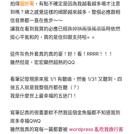
拍得
超好看
，有點不確定是因為我越看越多場才注意
到嗎？總之感覺這樣的細節越來越多，整個必應跟相
信音樂都一直在進步～～
讓我在看到我買的必應已經
跌掉快兩張搖滾區
時依然
挺心平氣和的，買的是信仰跟支持啦= =
這件灰色外套真的真的豪！好！看！RRRR！！！
雖然但是，宏宏顯然超熱的QQ
看筆記發現原來我 1/1 有聽過，然後 1/31 又聽到，四
捨五入就是我整個月都在聽（？）
我是什麼世上最幸福的五迷ㄇ！
寫筆記真的很重要欸不然我這個金魚腦都不知道我到
底多幸福QWQ
雖然我真的寫每一篇都要被
wordpress 亂吃我換行害