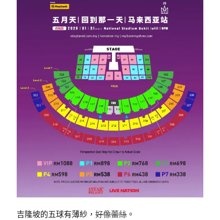
吉隆坡的五球有薄紗，
好像蕾絲
。