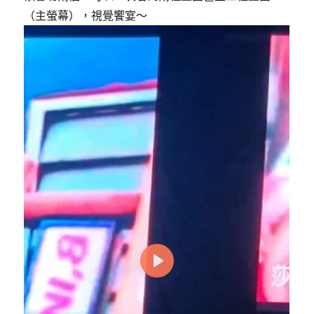
（主螢幕），視覺饗宴～