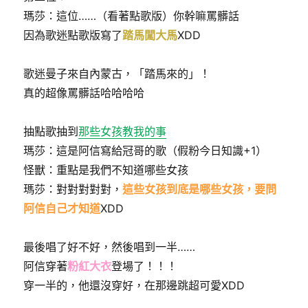
瑪莎：這位……（看著點歌版）你幹嘛罵髒話
因為歌迷點歌版寫了
踏馬闖大馬
XDD
歌迷曼子來自內蒙古，「踏馬來的」！
真的超像罵髒話哈哈哈哈
抽點歌抽到
那些女孩教我的事
瑪莎：這是阿信寫給冠哥的歌（假粉今日知識+1）
怪獸：重點是我們不知道哪些女孩
瑪莎：對對對對對，
這些女孩到底是哪些女孩，要問
阿信自己才知道
XDD
最後唱了好不好，然後唱到一半……
阿信穿著
粉紅大衣
登場了！！！
穿一半的，他還沒穿好，在那邊跳超可愛XDD