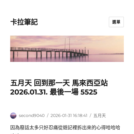
卡拉筆記
選單
五月天 回到那一天 馬來西亞站
2026.01.31. 最後一場 5525
作
發
分
second9040
2026-01-31 16:18:41
五月天
者
佈
類
因為廢話太多只好忍痛從遊記裡拆出來的心得哈哈哈
日