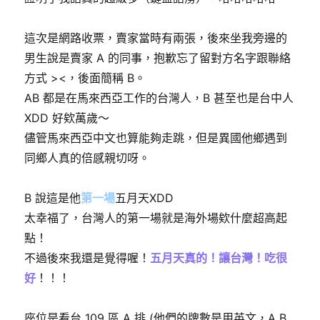
這次是網路收票，賣家當時有兩張，後來坐我旁邊的
男生說是賣家 A 的同事，抱歉忘了留對方名字跟聯絡
方式 ><，後面簡稱 B。
AB 都是在馬來西亞工作的台灣人，B 甚至也是台中人
XDD 好欸萬歲～
儘管馬來西亞中文也算能夠走跳，但是異國他鄉遇到
同鄉人真的倍感親切呀。
B 說這是他
第一場
五月天XDD
太幸福了，台灣人的第一場就是海外場欸什麼超高起
點！
不過後來我還是覺得喔！
五月天真的！讓台灣！吃很
好
！！！
座位是看台 109 區 A 排 (他們的牌數是用英文，A B