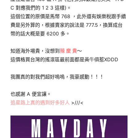
C 對應我們的 1 2 3 這樣)。
這個位置的原價是馬幣 768 ，此外還有娛樂稅跟手續
費是另外算的，根據賣家的說法是 777.5，換算成台
幣的話大概是要 6200 多。
知道海外場貴，沒想到
辣 麼 貴
～
這價格買台灣的搖滾區最前面都是
黃牛價
惹XDDD
我團真的對我們超好嗚嗚，我豪感動！！！
也感謝 A 便宜讓。
追星路上真的遇到好多好人
>///<