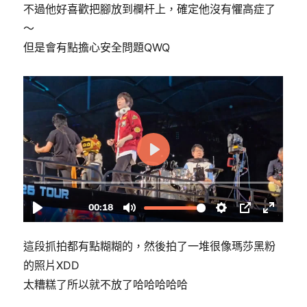
不過他好喜歡把腳放到欄杆上，確定他沒有懼高症了
～
但是會有點擔心安全問題QWQ
這段抓拍都有點糊糊的，然後拍了一堆很像瑪莎黑粉
的照片XDD
太糟糕了所以就不放了哈哈哈哈哈