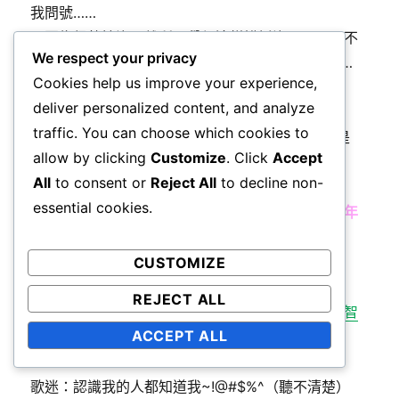
我問號……
是因為很熟捻沒距離所以覺得這樣講話沒問題嗎，不
We respect your privacy
知道是我太敏感太在意這種小細節，還是真的就……
Cookies help us improve your experience,
我是覺得蠻沒禮貌的。
deliver personalized content, and analyze
traffic. You can choose which cookies to
但最後阿信是幽幽默默帶過去：Final home 大概是
allow by clicking
Customize
. Click
Accept
2004, 2005
All
to consent or
Reject All
to decline non-
：所以總共是
50 幾年
了XDDD
essential cookies.
：好啦我知道正確答案是
從你的臉上看不出來是幾年
～～
：掌聲鼓勵
CUSTOMIZE
REJECT ALL
救命！！這不愧是能說出自己
有沒有談戀愛見仁見智
ACCEPT ALL
的
渣男
欸我好愛他 >///<
歌迷：認識我的人都知道我~!@#$%^（聽不清楚）