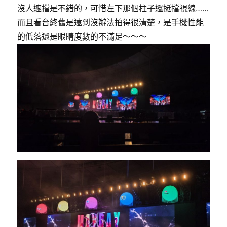
沒人遮擋是不錯的，可惜左下那個柱子還挺擋視線……
而且看台終舊是遠到沒辦法拍得很清楚，是手機性能
的低落還是眼睛度數的不滿足～～～