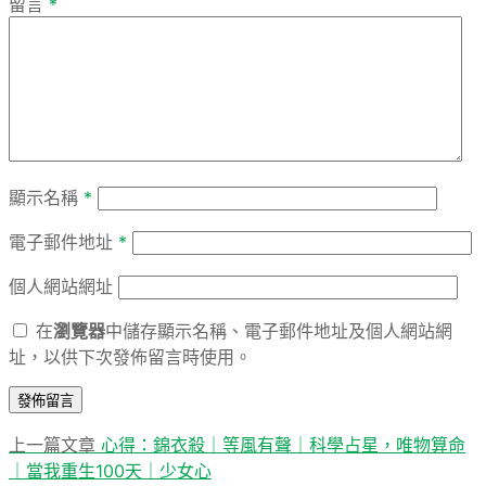
留言
*
顯示名稱
*
電子郵件地址
*
個人網站網址
在
瀏覽器
中儲存顯示名稱、電子郵件地址及個人網站網
址，以供下次發佈留言時使用。
上
上一篇文章
心得：錦衣殺｜等風有聲｜科學占星，唯物算命
文
一
｜當我重生100天｜少女心