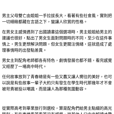
男主父母雙亡由姐姐一手拉拔長大，看著有些社會風，實則把
一切細緻都藏在言語之下，蠻讓人欣賞的性格。
在男女主感情遇到了出國讀書這個選項時，男主姐姐給男主的
建議也很好，點出了男女生面對問題時的不同，至少在這件事
情上，男生更想解決問題，但女生更關注情緒，這就造成了處
理事情時的出發點差異。
男女主到配角老師都各有特色，劇情發展也都不錯，看完感覺
又經歷了一場高中時代。
任何故事放到了青春總是有一些又蠢又讓人嚮往的美好，也可
以說是有些故事一輩子大約只有發生在學生時代那幾年才不會
被苛責被投以嘲諷，而是讓人為那種氛圍動容。
從實際高考到畢業旅行到選校，算是配角們給男主點綴的高光