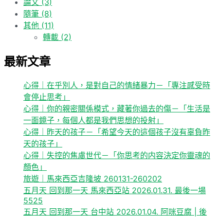
論文
(3)
隨筆
(8)
其他
(11)
轉載
(2)
最新文章
心得｜在乎別人，是對自己的情緒暴力－「專注感受時
會停止思考」
心得｜你的親密關係模式，藏著你過去的傷－「生活是
一面鏡子，每個人都是我們思想的投射」
心得｜昨天的孩子－「希望今天的這個孩子沒有辜負昨
天的孩子」
心得｜失控的焦慮世代－「你思考的内容決定你靈魂的
顏色」
旅遊｜馬來西亞吉隆坡 260131-260202
五月天 回到那一天 馬來西亞站 2026.01.31. 最後一場
5525
五月天 回到那一天 台中站 2026.01.04. 阿咪豆腐 | 後