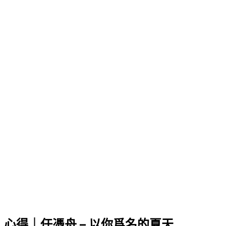
心得｜任憑舟 – 以你爲名的夏天