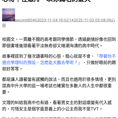
作
發
分
者
佈
類
second9040
2023-11-04 16:02:14
2025-11-02 05:08:06
心
日
得
期:
校園文，一貫離不開的高考跟同學情節，透過劇情好像也回到
那個書堆後頭看著平淡無奇卻又暗潮洶湧的高中時代。
故事裡提到了幾次讀書時的心態，粗心就是不會、
「帶著你不
適合學理科的預設，怎麽能大膽去學呢？」
、只做好眼前的題
就好等等。
都是讓人讀著蠻有感觸的說法，而且也適用於很多情境，更別
提高中升大學的這一場考試也確實在多數人的人生中都很重
要。
文理的糾結我高中也有過，看著男女主的對話還蠻有代入感
的，可惜女主是個字面意義上的小公主而我不是TVT。