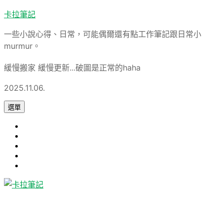
跳
卡拉筆記
至
一些小說心得、日常，可能偶爾還有點工作筆記跟日常小
主
murmur。
要
內
緩慢搬家 緩慢更新...破圖是正常的haha
容
2025.11.06.
選單
心
旅
得
軟
遊
論
體
Uncategorized
文