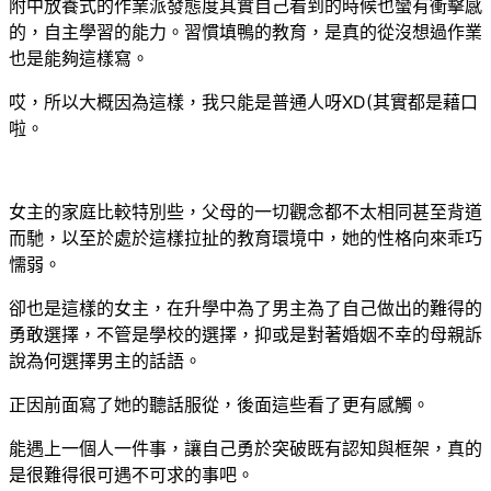
附中放養式的作業派發態度其實自己看到的時候也蠻有衝擊感
的，自主學習的能力。習慣填鴨的教育，是真的從沒想過作業
也是能夠這樣寫。
哎，所以大概因為這樣，我只能是普通人呀XD(其實都是藉口
啦。
女主的家庭比較特別些，父母的一切觀念都不太相同甚至背道
而馳，以至於處於這樣拉扯的教育環境中，她的性格向來乖巧
懦弱。
卻也是這樣的女主，在升學中為了男主為了自己做出的難得的
勇敢選擇，不管是學校的選擇，抑或是對著婚姻不幸的母親訴
說為何選擇男主的話語。
正因前面寫了她的聽話服從，後面這些看了更有感觸。
能遇上一個人一件事，讓自己勇於突破既有認知與框架，真的
是很難得很可遇不可求的事吧。