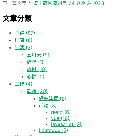
章
篇
下
下一篇文章
旅遊｜韓國濟州島 241019-241023
導
文
一
文章分類
章:
篇
覽
文
章:
心得
(97)
柯南
(8)
生活
(2)
五月天
(9)
貓貓
(1)
旅遊
(10)
心情
(2)
工作
(4)
軟體
(20)
網站建置
(5)
前端
(8)
react
(6)
vue
(16)
javascript
(2)
Leetcode
(7)