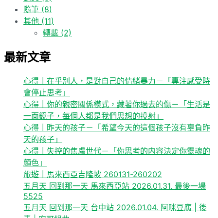
隨筆
(8)
其他
(11)
轉載
(2)
最新文章
心得｜在乎別人，是對自己的情緒暴力－「專注感受時
會停止思考」
心得｜你的親密關係模式，藏著你過去的傷－「生活是
一面鏡子，每個人都是我們思想的投射」
心得｜昨天的孩子－「希望今天的這個孩子沒有辜負昨
天的孩子」
心得｜失控的焦慮世代－「你思考的内容決定你靈魂的
顏色」
旅遊｜馬來西亞吉隆坡 260131-260202
五月天 回到那一天 馬來西亞站 2026.01.31. 最後一場
5525
五月天 回到那一天 台中站 2026.01.04. 阿咪豆腐 | 後