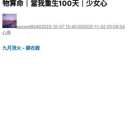
物算命｜當我重生100天｜少女心
作
發
分
者
佈
類
second9040
2023-10-07 15:40:00
2025-11-02 05:08:54
日
心得
期:
九月流火 – 錦衣殺