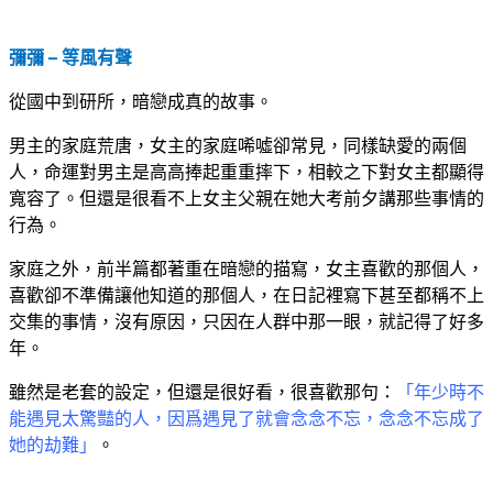
彌彌 – 等風有聲
從國中到研所，暗戀成真的故事。
男主的家庭荒唐，女主的家庭唏噓卻常見，同樣缺愛的兩個
人，命運對男主是高高捧起重重摔下，相較之下對女主都顯得
寬容了。但還是很看不上女主父親在她大考前夕講那些事情的
行為。
家庭之外，前半篇都著重在暗戀的描寫，女主喜歡的那個人，
喜歡卻不準備讓他知道的那個人，在日記裡寫下甚至都稱不上
交集的事情，沒有原因，只因在人群中那一眼，就記得了好多
年。
雖然是老套的設定，但還是很好看，很喜歡那句：
「年少時不
能遇見太驚豔的人，因爲遇見了就會念念不忘，念念不忘成了
她的劫難」
。