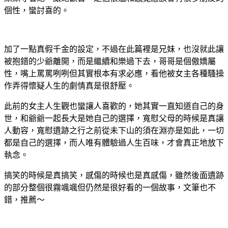
個性，蠻討喜的。
加了一點真假千金的設定，不過在此篇裡是兄妹，也沒就此讓
被抱錯的少爺離開，而是繼續和樂過下去，哥哥是個傲嬌屬
性，嘴上罵罵咧咧但其實根本有求必應，看他被女主各種騷操
作弄得懷疑人生的劇情真是很舒壓。
此前的女主人生觀也蠻讓人喜歡的，她其實一直知道自己的身
世，和爺爺一起長大是她自己的選擇，寬慰父母的時候是真讓
人動容，寬慰遺跡之行之前從未下山的須在淵亦是如此，一切
都是自己的選擇，而人唯有體驗過人生百味，才會真正地放下
執念。
搞笑的時候是真搞笑，感傷的時候也是真感傷，雖然後面遺跡
的部分整個很霧颯颯但仍然是很好看的一個故事，文筆也不
錯，推薦～