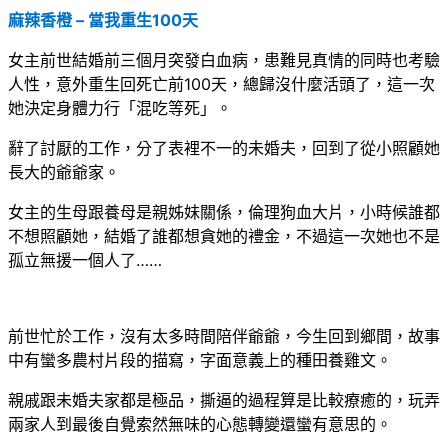
麻辣香橙 – 當我重生100天
女主前世結婚前三個月突發白血病，患難見真情的同時也考驗
人性，意外重生回死亡前100天，總歸沒什麼活頭了，這一次
她決定身體力行「混吃等死」。
辭了討厭的工作，分了表裡不一的未婚夫，回到了從小照顧她
長大的爺爺家。
女主的生母跟養母是親姊妹關係，倫理狗血大片，小時候誰都
不想照顧她，結婚了誰都想貪她的禮金，不過這一次她也不是
孤立無援一個人了……
前世忙於工作，沒有太多時間陪伴爺爺，今生回到鄉間，故事
中有蠻多農村片段的描寫，字面意義上的種田養雞文。
親戚跟未婚夫家都是極品，撕逼的過程算是比較療癒的，玩弄
兩家人到最後自覺索然無味的心態轉變還蠻有意思的。