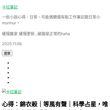
跳
卡拉筆記
至
一些小說心得、日常，可能偶爾還有點工作筆記跟日常小
主
murmur。
要
內
緩慢搬家 緩慢更新...破圖是正常的haha
容
2025.11.06.
選單
心
旅
得
軟
遊
論
體
Uncategorized
文
心得：錦衣殺｜等風有聲｜科學占星，唯