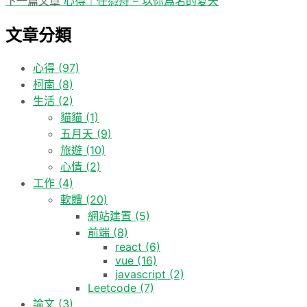
下一篇文章
心得｜任憑舟 – 以你爲名的夏天
導
文
一
章:
覽
文章分類
篇
文
章:
心得
(97)
柯南
(8)
生活
(2)
貓貓
(1)
五月天
(9)
旅遊
(10)
心情
(2)
工作
(4)
軟體
(20)
網站建置
(5)
前端
(8)
react
(6)
vue
(16)
javascript
(2)
Leetcode
(7)
論文
(3)