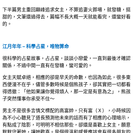
下半篇男主重回巔峰追求女主，不算追妻火葬場，就發糖，挺
甜的，文筆還過得去，篇幅不長大概一天就能看完，還蠻好看
的。
江月年年 – 科學占星，唯物算命
很科學的占星故事，占占星，談談小戀愛，一直到最後才確認
關係，不過中間一直有在發糖，蠻可愛的。
女主天賦卓絕，相應的卻是早夭的命數，也因為如此，很多東
西便漫不在乎，儘管多數時候是個熊孩子，卻其實把一切都看
得透徹：「他如果讓你覺得煩人，那一定是有意為之」，熊孩
子突然懂事你承受不住～
男主不是很多言情文標配的高富帥，只有富（Ｘ），小時候因
為不小心聽見了道長預測他未來的話而有了相應的心理暗示，
有點成了陰影，可明明不相信那些，卻還是喜歡上女主，願意
默默守著她，讓她歡喜。是個很溫和感覺應該會有很多朋友的