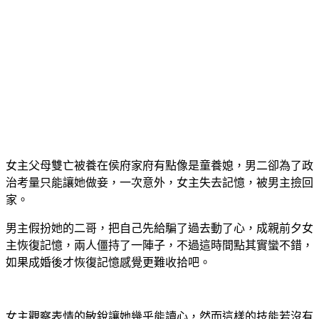
女主父母雙亡被養在侯府家府有點像是童養媳，男二卻為了政
治考量只能讓她做妾，一次意外，女主失去記憶，被男主撿回
家。
男主假扮她的二哥，把自己先給騙了過去動了心，成親前夕女
主恢復記憶，兩人僵持了一陣子，不過這時間點其實蠻不錯，
如果成婚後才恢復記憶感覺更難收拾吧。
女主觀察表情的敏銳讓她幾乎能讀心，然而這樣的技能若沒有