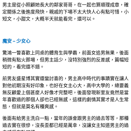
男主是從小照顧她長大的鄰家哥哥，在一起也算順理成章，確
定關係之後進度飛快，親戚的下場不太大快人心有點可惜，小
短文，小甜文，大概半天就能看完，還可以。
魔安 – 少女心
驚鴻一瞥喜歡上同桌的體育生與學霸，前面女追男無果，後面
稍微有點火葬場，但男主話少，沒特別強烈的反差感，篇幅短
短的，看完還不錯。
前男友盛星博其實還蠻討喜的，男主高中時代的事蹟實在讓人
對他初期沒有好印象，也好在女主心大，高中大學的，總要義
無反顧愛上個甚麼人好像才完整吧，後面發現新室友竟然是當
年喜歡過的那個人卻也已經無感，這樣的劇情其實才是人生常
態，但就是莫名有種爽感。
後面有給男主洗白一點，當年的誤會跟男主的過去等等，那種
過去實在很慘，沒長歪都已經是萬幸，沒讓女主知道男主的過