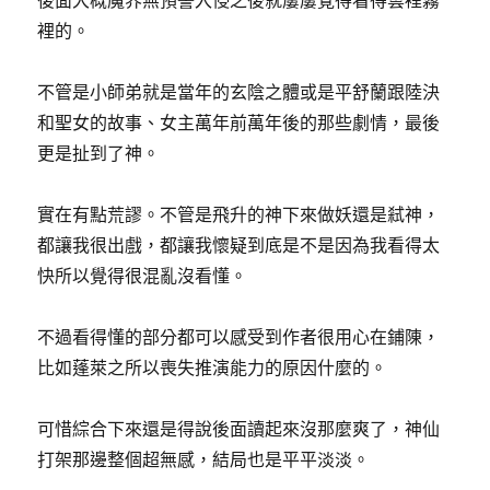
後面大概魔界無預警入侵之後就屢屢覺得看得雲裡霧
裡的。
不管是小師弟就是當年的玄陰之體或是平舒蘭跟陸決
和聖女的故事、女主萬年前萬年後的那些劇情，最後
更是扯到了神。
實在有點荒謬。不管是飛升的神下來做妖還是弒神，
都讓我很出戲，都讓我懷疑到底是不是因為我看得太
快所以覺得很混亂沒看懂。
不過看得懂的部分都可以感受到作者很用心在鋪陳，
比如蓬萊之所以喪失推演能力的原因什麼的。
可惜綜合下來還是得說後面讀起來沒那麼爽了，神仙
打架那邊整個超無感，結局也是平平淡淡。