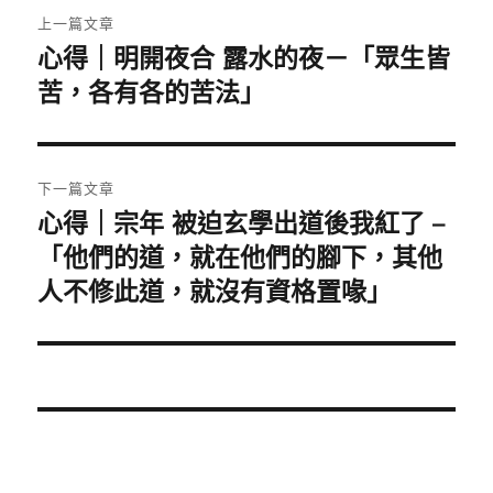
文
上一篇文章
章
心得｜明開夜合 露水的夜－「眾生皆
上
一
苦，各有各的苦法」
導
篇
覽
文
章:
下一篇文章
心得｜宗年 被迫玄學出道後我紅了 –
下
一
「他們的道，就在他們的腳下，其他
篇
人不修此道，就沒有資格置喙」
文
章: