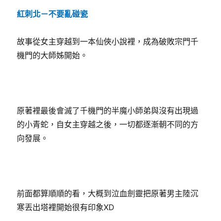
者
佈
類
紅刺北－不要亂碰瓷
日
期:
故事從女主穿越到一本仙俠小說裡，成為破敗宗門千
機門的大師姊開始。
原著裡最後會滅了千機門的半魔小師弟與沒有出現過
的小青蛇，自女主穿越之後，一切都逐漸朝不同的方
向發展。
前面都算順順的看，大概到泣血劍靈把原著男主陸沉
寒丟出塔裡開始很有印象XD