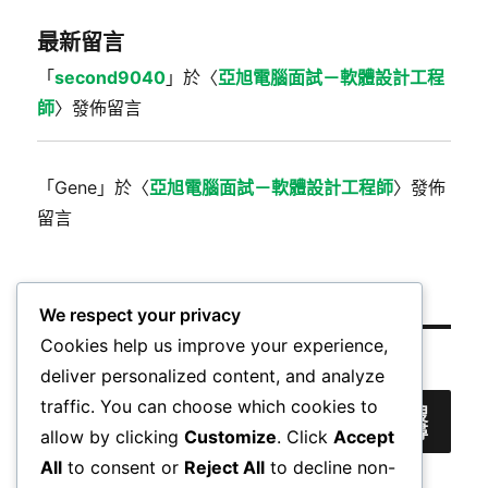
最新留言
「
second9040
」於〈
亞旭電腦面試－軟體設計工程
師
〉發佈留言
「
Gene
」於〈
亞旭電腦面試－軟體設計工程師
〉發佈
留言
We respect your privacy
Cookies help us improve your experience,
搜尋
deliver personalized content, and analyze
traffic. You can choose which cookies to
搜
尋
allow by clicking
Customize
. Click
Accept
All
to consent or
Reject All
to decline non-