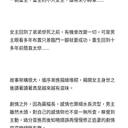
一朝重生，重生的不只女主，還有宋小將軍……
女主回到了弟弟慘死之前，有機會改變一切，可是男
主眼看多年布置只差臨門一腳就要成功，重生回到十
多年前簡直太慘……
故事架構很大，循序漸進描繪堆砌，揭開女主身世之
後讀著讀著真是越來越有滋味。
劇情之外，因為篇幅長，感情也算細水長流型，男主
雖然木頭，對自己的感情倒也不是一無所查，察覺到
主動，過分冒進而後知曉錯誤再慢慢修正追妻的劇情