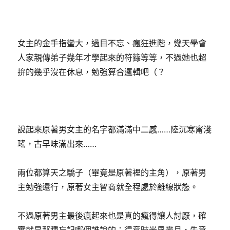
女主的金手指蠻大，過目不忘、瘋狂進階，幾天學會
人家親傳弟子幾年才學起來的符籙等等，不過她也超
拚的幾乎沒在休息，勉強算合邏輯吧（？
說起來原著男女主的名字都滿滿中二感……陸沉寒甯淺
瑤，古早味滿出來……
兩位都算天之驕子（畢竟是原著裡的主角），原著男
主勉強還行，原著女主智商就全程處於離線狀態。
不過原著男主最後瘋起來也是真的瘋得讓人討厭，確