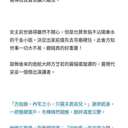
寫得很真實很讓人痛恨。
女主前世過得雖然不開心，但是也算食指不沾陽春水
的千金小姐，決定出家前還先去寺廟裡住，此後方知
世事一切大不易，銀錢真的好重要！
鼓舞後來的造紙大師方芝若的篇幅還蠻讚的，擺現代
妥妥一個傑出演講者。
「方姑娘，內宅之小，只窺夫君孩兒。」謝渺起身，
一把推開窗戶，冬輝倏然闖進，敲碎滿室沉鬱。