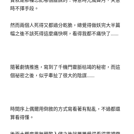
實就是那種忘記哪個誰說的：得意時光風霽月，失意
時不擇手段。
然而兩個人死得又都過分乾脆，總覺得做妖完大半篇
幅之後不該死得這麼痛快啊，看得我都不痛快了……
隨著劇情推進，寫到了千機門靈脈枯竭的秘密，而這
個祕密之後，似乎牽扯了很大的陰謀……
時間序上偶爾用倒敘的方式寫看著有點亂，不過都還
算看得懂。