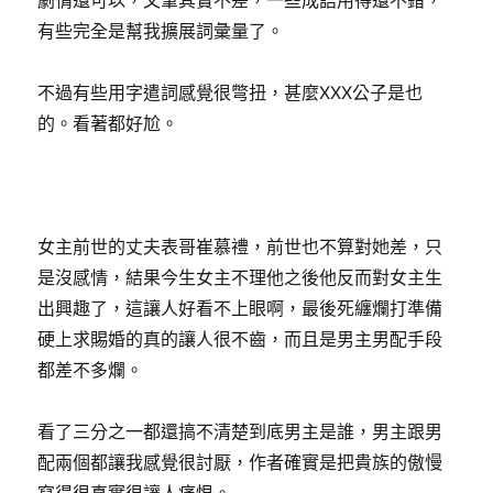
劇情還可以，文筆其實不差，一些成語用得還不錯，
有些完全是幫我擴展詞彙量了。
不過有些用字遣詞感覺很彆扭，甚麼XXX公子是也
的。看著都好尬。
女主前世的丈夫表哥崔慕禮，前世也不算對她差，只
是沒感情，結果今生女主不理他之後他反而對女主生
出興趣了，這讓人好看不上眼啊，最後死纏爛打準備
硬上求賜婚的真的讓人很不齒，而且是男主男配手段
都差不多爛。
看了三分之一都還搞不清楚到底男主是誰，男主跟男
配兩個都讓我感覺很討厭，作者確實是把貴族的傲慢