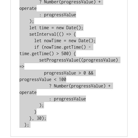
        ? Number(progressValue) + 
operate

        : progressValue

    );

    let time = new Date();

    setInterval(() => {

      let nowTime = new Date();

      if (nowTime.getTime() - 
time.getTime() > 500) {

        setProgressValue((progressValue) 
=>

          progressValue > 0 && 
progressValue < 100

            ? Number(progressValue) + 
operate

            : progressValue

        );

      }

    }, 30);

  };