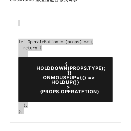
let OperateButton = (props) => {

  return (

 {

        HOLDDOWN(PROPS.TYPE);

      }}

      ONMOUSEUP={() => 
HOLDUP()}

    >

      {PROPS.OPERATETION}

  );

};