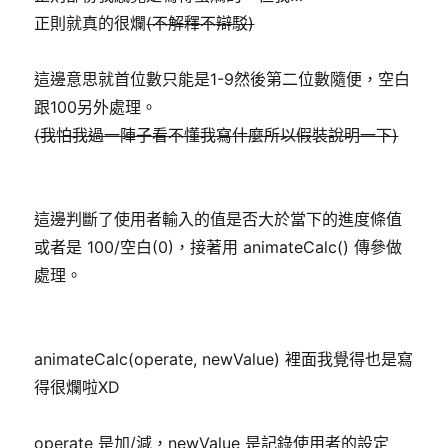
正則就真的很爛
(不解釋不辯駁)
這邊意思就首位數只能是1-9然後第二位數隨便，空白
跟100另外處理。
(我怕我過一陣子看不懂我寫什麼所以假裝說明一下)
這邊判斷了使用者輸入的值是否大於當下的進度條值
或者是 100/空白(0)，接著用 animateCalc() 傳參做
處理。
animateCalc(operate, newValue) 裡面我覺得也是寫
得很爛啦XD
operate 是加/減，newValue 是記錄使用者的設定