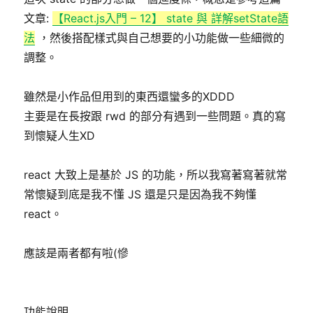
日
期:
文章:
【React.js入門 – 12】 state 與 詳解setState語
法
，然後搭配樣式與自己想要的小功能做一些細微的
調整。
雖然是小作品但用到的東西還蠻多的XDDD
主要是在長按跟 rwd 的部分有遇到一些問題。真的寫
到懷疑人生XD
react 大致上是基於 JS 的功能，所以我寫著寫著就常
常懷疑到底是我不懂 JS 還是只是因為我不夠懂
react。
應該是兩者都有啦(慘
功能說明