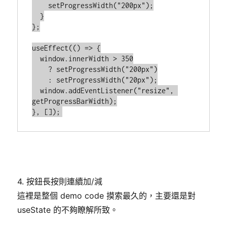
    setProgressWidth("200px");

  }

};

useEffect(() => {

  window.innerWidth > 350

    ? setProgressWidth("200px")

    : setProgressWidth("20px");

  window.addEventListener("resize", 
getProgressBarWidth);

}, []);
4. 按鈕長按則連續加/減
這裡是整個 demo code 摸索最久的，主要還是對
useState 的不夠瞭解所致。