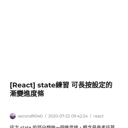
[React] state練習 可長按設定的
漸變進度條
作
發
分
second9040
2020-07-22 09:42:24
react
者
佈
類
這次 state 的部分想做一個進度條，概念是參考這篇