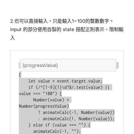
2.也可以直接輸入，只能輸入1~100的整數數字。
input 的部分使用自製的 state 搭配正則表示，限制輸
入
{

    let value = event.target.value;

    if (/^[1-9]{1}\d?$/.test(value) || 
value === "100") {

      Number(value) < 
Number(progressValue)

        ? animateCalc(-1, Number(value))

        : animateCalc(1, Number(value));

    } else if (value === "") {

      animateCalc(-1, "");
