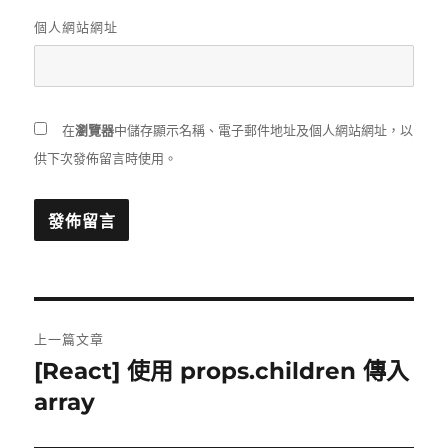
個人網站網址
在
瀏覽器
中儲存顯示名稱、電子郵件地址及個人網站網址，以
供下次發佈留言時使用。
文
上一篇文章
章
[React] 使用 props.children 傳入
上
一
array
導
篇
覽