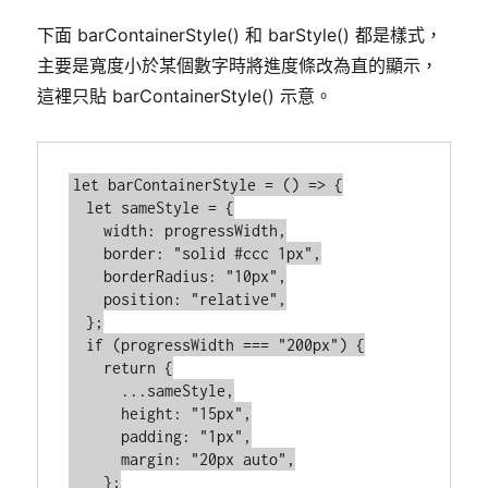
下面 barContainerStyle() 和 barStyle() 都是樣式，
主要是寬度小於某個數字時將進度條改為直的顯示，
這裡只貼 barContainerStyle() 示意。
let barContainerStyle = () => {

  let sameStyle = {

    width: progressWidth,

    border: "solid #ccc 1px",

    borderRadius: "10px",

    position: "relative",

  };

  if (progressWidth === "200px") {

    return {

      ...sameStyle,

      height: "15px",

      padding: "1px",

      margin: "20px auto",

    };
