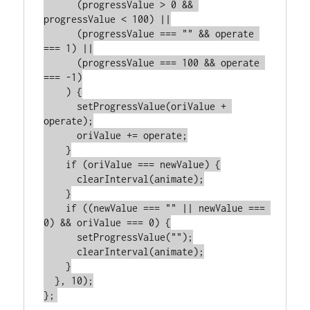
      (progressValue > 0 && 
progressValue < 100) ||

      (progressValue === "" && operate 
=== 1) ||

      (progressValue === 100 && operate 
=== -1)

    ) {

      setProgressValue(oriValue + 
operate);

      oriValue += operate;

    }

    if (oriValue === newValue) {

      clearInterval(animate);

    }

    if ((newValue === "" || newValue === 
0) && oriValue === 0) {

      setProgressValue("");

      clearInterval(animate);

    }

  }, 10);

};