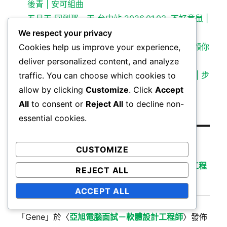
後青 | 安可組曲
五月天 回到那一天 台中站 2026.01.03. 不好意鼠 |
私奔到月球核心展示XD | 全關燈的知足
We respect your privacy
五月天 回到那一天 台中站 2026.01.01. 讓我照顧你
Cookies help us improve your experience,
＋回來吧
deliver personalized content, and analyze
五月天 回到那一天 台中站 2025.12.31. 跨年場 | 步
traffic. You can choose which cookies to
步 | 你是唯一
allow by clicking
Customize
. Click
Accept
All
to consent or
Reject All
to decline non-
essential cookies.
最新留言
CUSTOMIZE
「
second9040
」於〈
亞旭電腦面試－軟體設計工程
REJECT ALL
師
〉發佈留言
ACCEPT ALL
「
Gene
」於〈
亞旭電腦面試－軟體設計工程師
〉發佈