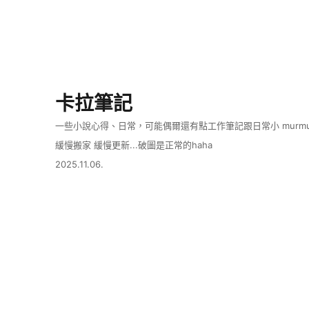
卡拉筆記
一些小說心得、日常，可能偶爾還有點工作筆記跟日常小 murmu
緩慢搬家 緩慢更新...破圖是正常的haha
2025.11.06.