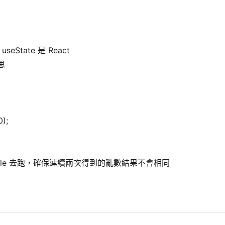
State 是 React
思
0);
用 while 去跑，確保連續兩次得到的亂數結果不會相同