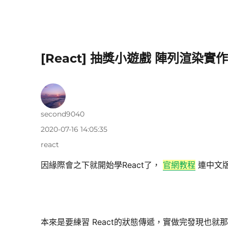
[React] 抽獎小遊戲 陣列渲染實
作
second9040
者
發
2020-07-16 14:05:35
佈
分
react
日
類
期:
因緣際會之下就開始學React了，
官網教程
連中文
本來是要練習 React的狀態傳遞，實做完發現也