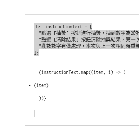
let instructionText = [

  "點選 [抽獎] 按鈕進行抽獎，抽到數字為2的倍數即中獎。",

  "點選 [清除結果] 按鈕清除抽獎結果，第一次載入網頁與甫按下 [清除結果] 之後不能點選。",

  "亂數數字有做處理，本次與上一次相同時重新取值，確保連續兩次的結果不會相同。",

];

  {instructionText.map((item, i) => (

{item}