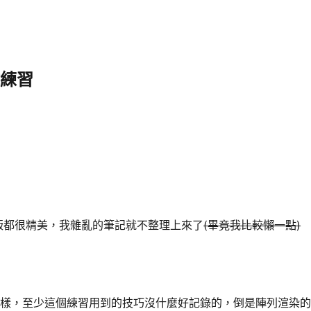
作練習
版都很精美，我雜亂的筆記就不整理上來了
(畢竟我比較懶一點)
就那樣，至少這個練習用到的技巧沒什麼好記錄的，倒是陣列渲染