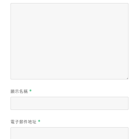
顯示名稱
*
電子郵件地址
*