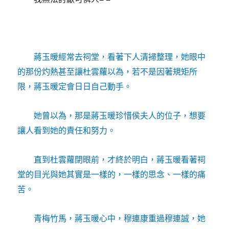
蔣玉暖經常去祠堂，看著下人清掃整理，她眼中
的那份灼熱甚至讓杜雲蘿以為，若不是因著規矩所
限，蔣玉暖定會日日自己動手。
她曾以為，那是蔣玉暖珍惜侯夫人的位子，想要
讓人看到她的責任和努力。
直到杜雲蘿閉眼前，才終於明白，蔣玉暖看著祠
堂的目光與她其實是一樣的，一樣的思念、一樣的痛
苦。
青梅竹馬，蔣玉暖心中，穆連康重過穆連誠，她