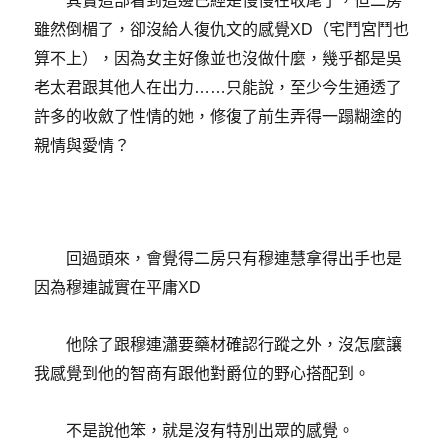
其實這部看到這邊已經是慢慢在收尾了，但二房
雖然倒楣了，卻沒給人復仇文的感覺XD（宅鬥宮鬥也
算不上），因為女主好像並也沒做什麼，幾乎都是吳
老太君跟其他人在出力……只能說，至少今生通透了
許多的收斂了性情的她，修復了前生弄得一蹋糊塗的
親情與愛情？
回過頭來，會覺得二房只有穆連慧拿得出手也是
因為穆連誠實在平庸XD
他除了跟穆連瀟要藥材確認行蹤之外，沒怎麼讓
我感覺到他的智商有跟他對爵位的野心搭配到。
不是說他笨，就是沒有特別出眾的感覺。