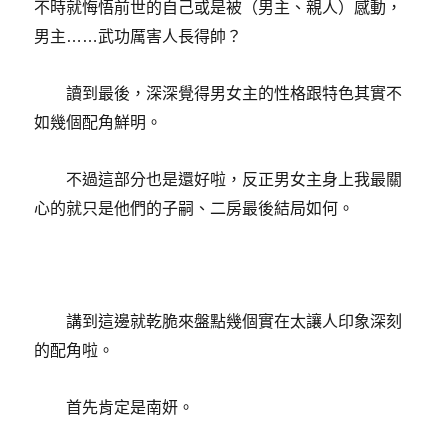
不時就悔悟前世的自己或是被（男主、親人）感動，
男主……武功厲害人長得帥？
讀到最後，深深覺得男女主的性格跟特色其實不
如幾個配角鮮明。
不過這部分也是還好啦，反正男女主身上我最關
心的就只是他們的子嗣、二房最後結局如何。
講到這邊就乾脆來盤點幾個實在太讓人印象深刻
的配角啦。
首先肯定是南妍。