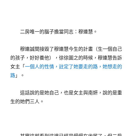
二房唯一的腦子擔當同志：穆連慧。
穆連誠間接毀了穆連慧今生的計畫（生一個自己
的孩子，好好養他），徐徐圖之的時候，穆連慧告訴
女主「
一個人的性情，註定了她要走的路，她想走的
路
」。
這話說的是她自己，也是女主與南妍，說的是重
生的她們三人。