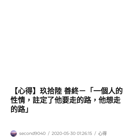
【心得】玖拾陸 善終－「一個人的
性情，註定了他要走的路，他想走
的路」
作
發
分
second9040
2020-05-30 01:26:15
心得