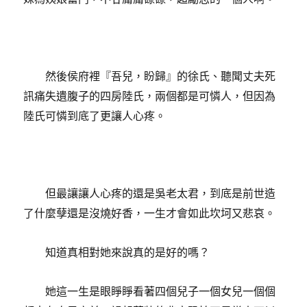
然後侯府裡『吾兒，盼歸』的徐氏、聽聞丈夫死
訊痛失遺腹子的四房陸氏，兩個都是可憐人，但因為
陸氏可憐到底了更讓人心疼。
但最讓讓人心疼的還是吳老太君，到底是前世造
了什麼孽還是沒燒好香，一生才會如此坎坷又悲哀。
知道真相對她來說真的是好的嗎？
她這一生是眼睜睜看著四個兒子一個女兒一個個