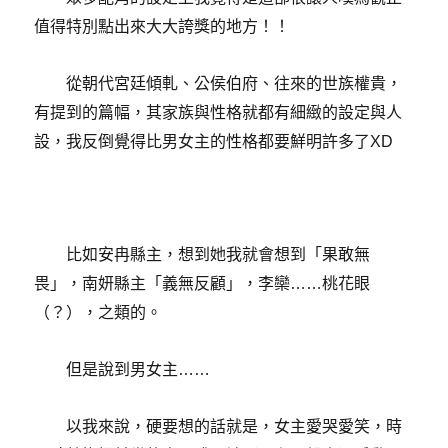
值得特別點出來大大誇獎的地方！！
從朝代宮廷傾軋、公侯伯府、往來的世族權貴，
有提到的篇幅，其家族與性格就都有細緻的設定與人
設，我反倒覺得比男女主的性格都要鮮明許多了XD
比如安冉縣主，想到她我就會想到「果敢無
畏」，南妍縣主「義無反顧」，李欒……桃花眼
（？），之類的。
但是說到男女主……
以我來說，硬要想的話就是，女主愛哭愛笑，時