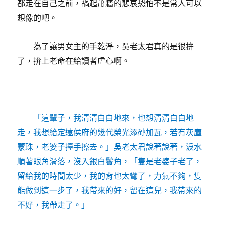
都走在自己之前，禍起蕭牆的悲哀恐怕不是常人可以
想像的吧。
為了讓男女主的手乾淨，吳老太君真的是很拚
了，拚上老命在給讀者虐心啊。
「這輩子，我清清白白地來，也想清清白白地
走，我想給定遠侯府的幾代榮光添磚加瓦，若有灰塵
蒙珠，老婆子擡手擦去。」吳老太君說著說著，淚水
順著眼角滑落，沒入銀白鬢角，「隻是老婆子老了，
留給我的時間太少，我的背也太彎了，力氣不夠，隻
能做到這一步了，我帶來的好，留在這兒，我帶來的
不好，我帶走了。」