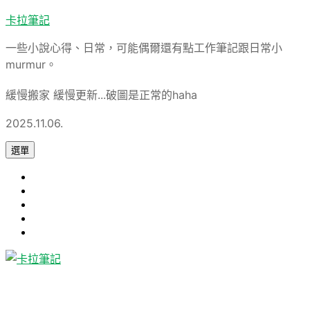
跳
卡拉筆記
至
一些小說心得、日常，可能偶爾還有點工作筆記跟日常小
主
murmur。
要
內
緩慢搬家 緩慢更新...破圖是正常的haha
容
2025.11.06.
選單
心
旅
得
軟
遊
論
體
Uncategorized
文