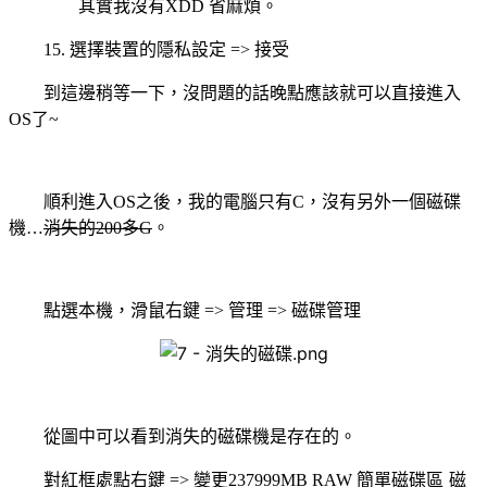
其實我沒有
XDD
省麻煩。
15.
選擇裝置的隱私設定
=>
接受
到這邊稍等一下，沒問題的話晚點應該就可以直接進入
OS
了
~
順利進入
OS
之後，我的電腦只有
C
，沒有另外一個磁碟
機
…
消失的
200
多
G
。
點選本機，滑鼠右鍵
=>
管理
=>
磁碟管理
從圖中可以看到消失的磁碟機是存在的。
對紅框處點右鍵
=>
變更
237999MB RAW
簡單磁碟區
磁