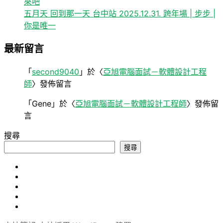
來吧
五月天 回到那一天 台中站 2025.12.31. 跨年場 | 步步 |
你是唯一
最新留言
「
second9040
」於〈
亞旭電腦面試－軟體設計工程
師
〉發佈留言
「
Gene
」於〈
亞旭電腦面試－軟體設計工程師
〉發佈留
言
搜尋
搜尋
心
旅
得
軟
遊
論
體
Uncategorized
文