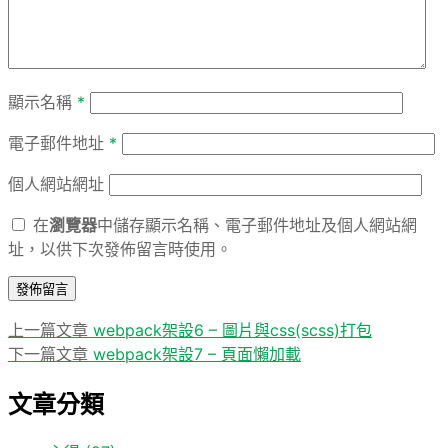
顯示名稱
*
電子郵件地址
*
個人網站網址
在
瀏覽器
中儲存顯示名稱、電子郵件地址及個人網站網
址，以供下次發佈留言時使用。
上
上一篇文章
webpack架設6 – 圖片與css(scss)打包
文
一
下
下一篇文章
webpack架設7 – 頁面懶加載
章
篇
一
文章分類
導
文
篇
章:
文
覽