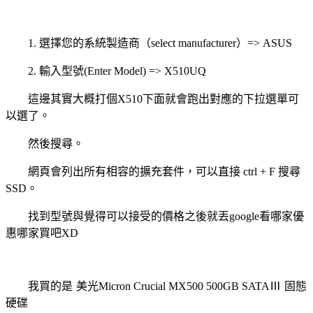
1.
選擇您的系統製造商（
select manufacturer
）
=> ASUS
2.
輸入型號
(Enter Model) => X510UQ
這邊其實大概打個
X510
下面就會跑出對應的下拉選單可
以選了。
然後搜尋。
網頁會列出所有相容的擴充套件，可以直接
ctrl + F
搜尋
SSD
。
找到型號與覺得可以接受的價格之後就丟
google
看哪家優
惠哪家買吧
XD
我買的是
美光
Micron Crucial MX500 500GB SATA
Ⅲ
固態
硬碟