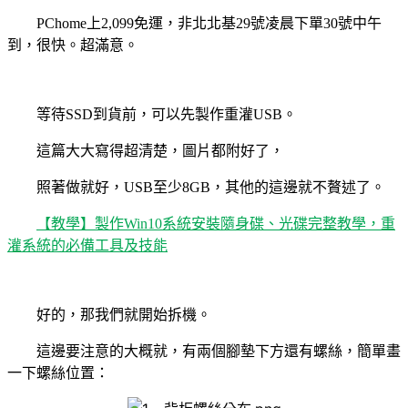
PChome
上
2,099
免運，非北北基
29
號凌晨下單
30
號中午
到，很快。超滿意。
等待
SSD
到貨前，可以先製作重灌
USB
。
這篇大大寫得超清楚，圖片都附好了，
照著做就好，
USB
至少
8GB
，其他的這邊就不贅述了。
【教學】製作
Win10
系統安裝隨身碟、光碟完整教學，重
灌系統的必備工具及技能
好的，那我們就開始拆機。
這邊要注意的大概就，有兩個腳墊下方還有螺絲，簡單畫
一下螺絲位置：