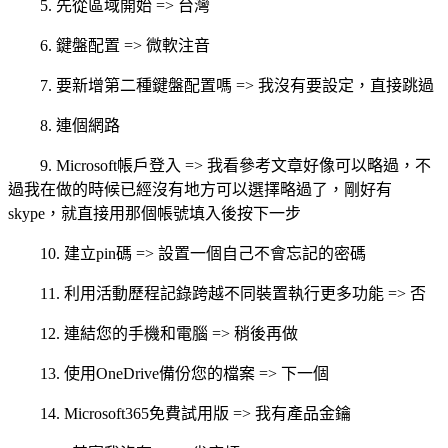
5.
先從區域開始
=>
台灣
6.
鍵盤配置
=>
微軟注音
7.
要新增第二種鍵盤配置嗎
=>
我沒有要設定，直接跳過
8.
連個網路
9. Microsoft
帳戶登入
=>
我看參考文章好像可以略過，不
過我在做的時候已經沒有地方可以選擇略過了，剛好有
skype
，就直接用那個帳號填入後按下一步
10.
建立
pin
碼
=>
設置一個自己不會忘記的密碼
11.
利用活動歷程記錄跨越不同裝置執行更多功能
=>
否
12.
連結您的手機和電腦
=>
稍後再做
13.
使用
OneDrive
備份您的檔案
=>
下一個
14. Microsoft365
免費試用版
=>
我有產品金鑰