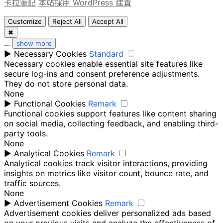
卡拉筆記
本站採用 WordPress 建置
Customize
Reject All
Accept All
✖
...
show more
►
Necessary Cookies
Standard
Necessary cookies enable essential site features like
secure log-ins and consent preference adjustments.
They do not store personal data.
None
►
Functional Cookies
Remark
Functional cookies support features like content sharing
on social media, collecting feedback, and enabling third-
party tools.
None
►
Analytical Cookies
Remark
Analytical cookies track visitor interactions, providing
insights on metrics like visitor count, bounce rate, and
traffic sources.
None
►
Advertisement Cookies
Remark
Advertisement cookies deliver personalized ads based