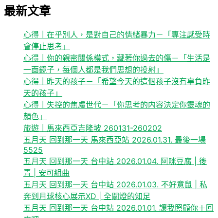
最新文章
心得｜在乎別人，是對自己的情緒暴力－「專注感受時
會停止思考」
心得｜你的親密關係模式，藏著你過去的傷－「生活是
一面鏡子，每個人都是我們思想的投射」
心得｜昨天的孩子－「希望今天的這個孩子沒有辜負昨
天的孩子」
心得｜失控的焦慮世代－「你思考的内容決定你靈魂的
顏色」
旅遊｜馬來西亞吉隆坡 260131-260202
五月天 回到那一天 馬來西亞站 2026.01.31. 最後一場
5525
五月天 回到那一天 台中站 2026.01.04. 阿咪豆腐 | 後
青 | 安可組曲
五月天 回到那一天 台中站 2026.01.03. 不好意鼠 | 私
奔到月球核心展示XD | 全關燈的知足
五月天 回到那一天 台中站 2026.01.01. 讓我照顧你＋回