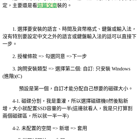
定，主要還是看
這篇文章
裝的。
1.
選擇要安裝的語言、時間及貨幣格式、鍵盤或輸入法，
沒有特別要設定中文之外的語言或鍵盤輸入法的話可以直接下
一步。
2.
授權條款
=>
勾選同意
=>
下一步
:
:
3.
詢問安裝類型
=>
選擇第二個
自訂
只安裝
Windows
(
進階
)(C)
預設是第一個，自訂才能分配自己想要的磁碟大小。
4-1.
磁碟分割，我是重灌，所以選擇磁碟機
0
然後點新
增，大小就配置
SSD
容量的一半
(
這邊就看人，我是只打算割
兩個磁碟區，所以就一半一半
)
4-2.
未配置的空間
=>
新增
=>
套用