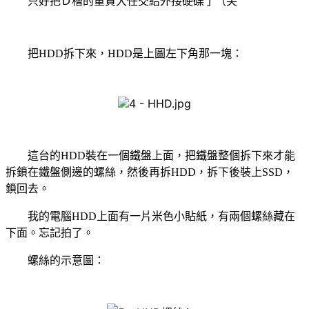
只好把Ｄ槽的重責大任交給外接硬碟了（笑
把
HDD
拆下來，
HDD
是上圖左下角那一塊：
這台的
HDD
裝在一個鐵盤上面，把鐵盤整個拆下來才能
拆鎖在鐵盤側邊的螺絲，然後再拆
HDD
，拆下後裝上
SSD
，
鎖回去。
我的電腦
HDD
上面有一片米色小貼紙，有兩個螺絲藏在
下面。忘記拍了。
螺絲的示意圖：