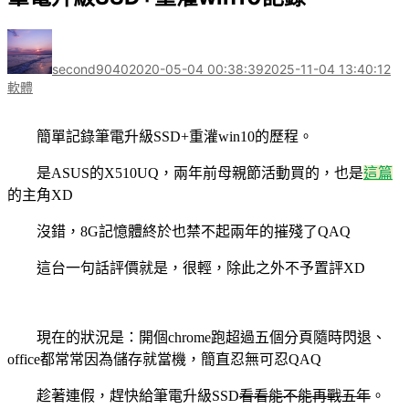
作
發
分
者
佈
類
second9040
2020-05-04 00:38:39
2025-11-04 13:40:12
日
軟體
期:
簡單記錄筆電升級
SSD+
重灌
win10
的歷程。
是
ASUS
的
X510UQ
，兩年前母親節活動買的，也是
這篇
的主角
XD
沒錯，
8G
記憶體終於也禁不起兩年的摧殘了
QAQ
這台一句話評價就是，很輕，除此之外不予置評
XD
現在的狀況是：開個
chrome
跑超過五個分頁隨時閃退、
office
都常常因為儲存就當機，簡直忍無可忍
QAQ
趁著連假，趕快給筆電升級
SSD
看看能不能再戰五年
。