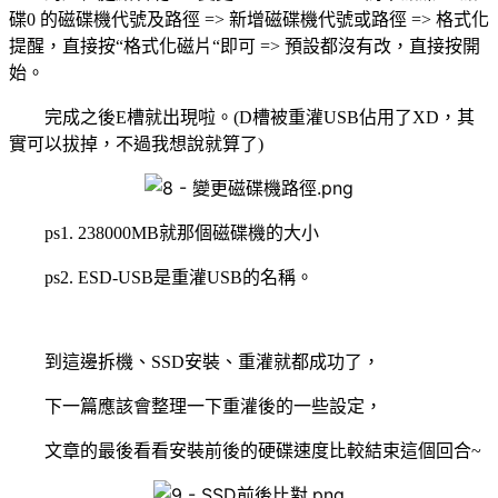
碟
0
的磁碟機代號及路徑
=>
新增磁碟機代號或路徑
=>
格式化
提醒，直接按
“
格式化磁片
“
即可
=>
預設都沒有改，直接按開
始。
完成之後
E
槽就出現啦。
(D
槽被重灌
USB
佔用了
XD
，其
實可以拔掉，不過我想說就算了
)
ps1. 238000MB
就那個磁碟機的大小
ps2. ESD-USB
是重灌
USB
的名稱。
到這邊拆機、
SSD
安裝、重灌就都成功了，
下一篇應該會整理一下重灌後的一些設定，
文章的最後看看安裝前後的硬碟速度比較結束這個回合
~