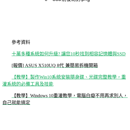
參考資料
十萬多種系統如何升級
?
讓您
10
秒找到相容記憶體與
SSD
[
報價
] ASUS X510UQ 8
代
兼簡易拆機開箱
【教學】製作
Win10
系統安裝隨身碟、光碟完整教學，重
灌系統的必備工具及技能
【教學】
Windows 10
重灌教學，電腦白癡不用再求別人，
自己就能搞定