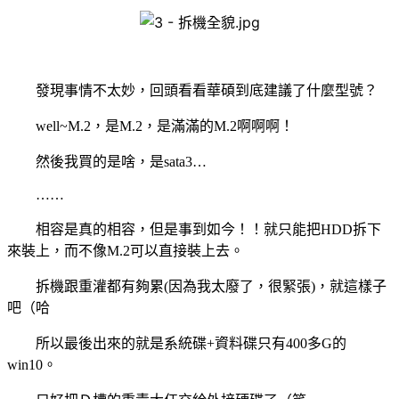
發現事情不太妙，回頭看看華碩到底建議了什麼型號？
well~M.2
，是
M.2
，是滿滿的
M.2
啊啊啊！
然後我買的是啥，是
sata3…
……
相容是真的相容，但是事到如今！！就只能把
HDD
拆下
來裝上，而不像
M.2
可以直接裝上去。
拆機跟重灌都有夠累
(
因為我太廢了，很緊張
)
，就這樣子
吧（哈
所以最後出來的就是系統碟
+
資料碟只有
400
多
G
的
win10
。