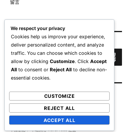
留言
We respect your privacy
Cookies help us improve your experience,
搜尋
deliver personalized content, and analyze
traffic. You can choose which cookies to
搜
尋
allow by clicking
Customize
. Click
Accept
All
to consent or
Reject All
to decline non-
essential cookies.
CUSTOMIZE
REJECT ALL
心
旅
軟
論
Uncategorized
ACCEPT ALL
得
遊
體
文
卡拉筆記
本站採用 WordPress 建置