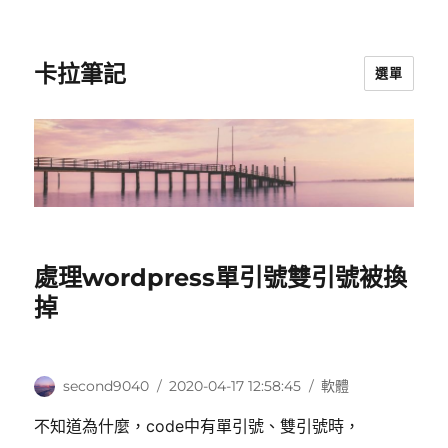
卡拉筆記
選單
處理wordpress單引號雙引號被換
掉
作
發
分
second9040
2020-04-17 12:58:45
軟體
者
佈
類
不知道為什麼，code中有單引號、雙引號時，
日