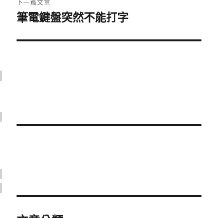
下一篇文章
筆電鍵盤突然不能打字
下
一
篇
文
章: