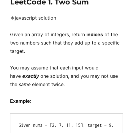
LeetCode 1. Two Sum
日
期:
＊javascript solution
Given an array of integers, return
indices
of the
two numbers such that they add up to a specific
target.
You may assume that each input would
have
exactly
one solution, and you may not use
the
same
element twice.
Example:
Given nums = [2, 7, 11, 15], target = 9,
