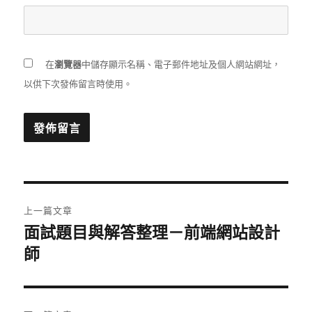
在
瀏覽器
中儲存顯示名稱、電子郵件地址及個人網站網址，
以供下次發佈留言時使用。
文
上一篇文章
章
面試題目與解答整理－前端網站設計
上
一
師
導
篇
覽
文
章: