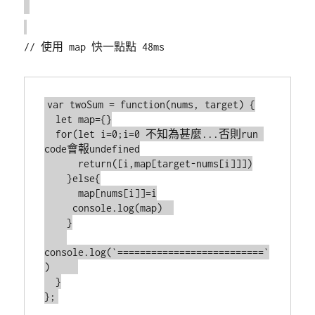
// 使用 map 快一點點 48ms
var twoSum = function(nums, target) {

　let map={}

　for(let i=0;i
=0 不知為甚麼...否則run 
code會報undefined

　　　return([i,map[target-nums[i]]])

　　}else{

　　　map[nums[i]]=i

     console.log(map)  

　　}

console.log(`==========================`
) 　　

　}

};