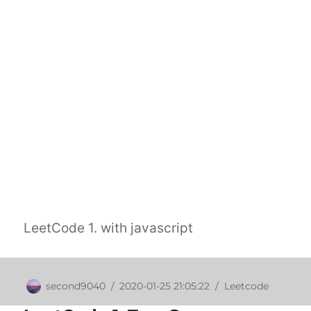
LeetCode 1. with javascript
作
發
分
second9040
2020-01-25 21:05:22
Leetcode
者
佈
類