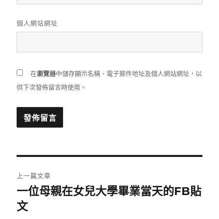
個人網站網址
在
瀏覽器
中儲存顯示名稱、電子郵件地址及個人網站網址，以
供下次發佈留言時使用。
文
上一篇文章
章
一位母親在女兒大學畢業當天的FB貼
上
一
文
導
篇