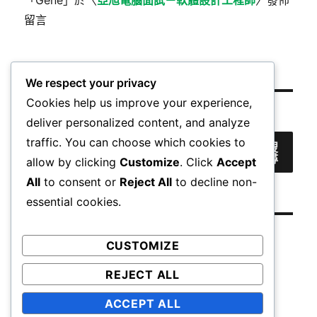
「
Gene
」於〈
亞旭電腦面試－軟體設計工程師
〉發佈
留言
We respect your privacy
Cookies help us improve your experience,
搜尋
deliver personalized content, and analyze
traffic. You can choose which cookies to
搜
尋
allow by clicking
Customize
. Click
Accept
All
to consent or
Reject All
to decline non-
essential cookies.
CUSTOMIZE
REJECT ALL
心
旅
軟
論
Uncategorized
ACCEPT ALL
得
遊
體
文