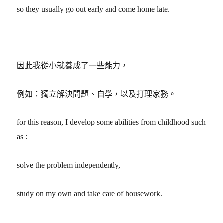
so they usually go out early and come home late.
因此我從小就養成了一些能力，
例如：獨立解決問題、自學，以及打理家務。
for this reason, I develop some abilities from childhood such
as :
solve the problem independently,
study on my own and take care of housework.