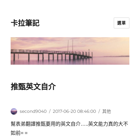
卡拉筆記
選單
推甄英文自介
作
發
分
second9040
2017-06-20 08:46:00
其他
者
佈
類
幫表弟翻譯推甄要用的英文自介…..英文能力真的大不
日
期:
如前= =