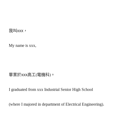
我叫xxx，
My name is xxx,
畢業於xxx高工
(
電機科
)
。
I graduated from xxx Industrial Senior High School
(where I majored in department of Electrical Engineering).