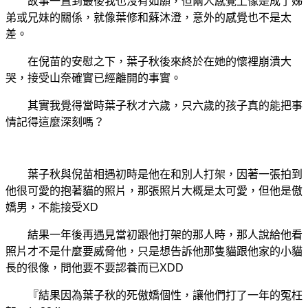
故事一直到最後我也沒有如願，但兩人感覺上像是成了姊
弟或兄妹的關係，就像葉修和蘇沐澄，意外的感覺也不是太
差。
在倪苗的安慰之下，葉子秋後來終於在她的懷裡崩潰大
哭，接受山奈確實已經離開的事實。
其實我覺得當時葉子秋才六歲，只六歲的孩子真的能把事
情記得這麼深刻嗎？
葉子秋與倪苗相遇初時是他在和別人打架，因著一張拍到
他很可愛的抱著貓的照片，那張照片大概是太可愛，但他是傲
嬌男，不能接受XD
結果一年後再遇見當初跟他打架的那人時，那人說給他看
照片才不是什麼要威脅他，只是想告訴他那隻貓跟他家的小貓
長的很像，問他要不要認養而已XDD
『結果因為葉子秋的死傲嬌個性，讓他們打了一年的冤枉