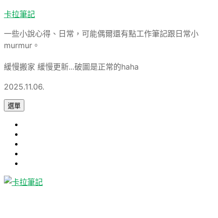
跳
卡拉筆記
至
一些小說心得、日常，可能偶爾還有點工作筆記跟日常小
主
murmur。
要
內
緩慢搬家 緩慢更新...破圖是正常的haha
容
2025.11.06.
選單
心
旅
得
軟
遊
論
體
Uncategorized
文