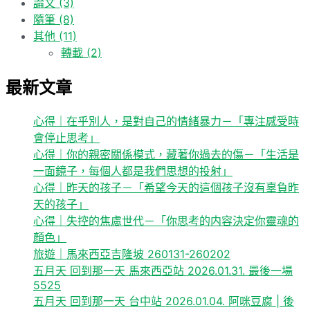
論文
(3)
隨筆
(8)
其他
(11)
轉載
(2)
最新文章
心得｜在乎別人，是對自己的情緒暴力－「專注感受時
會停止思考」
心得｜你的親密關係模式，藏著你過去的傷－「生活是
一面鏡子，每個人都是我們思想的投射」
心得｜昨天的孩子－「希望今天的這個孩子沒有辜負昨
天的孩子」
心得｜失控的焦慮世代－「你思考的内容決定你靈魂的
顏色」
旅遊｜馬來西亞吉隆坡 260131-260202
五月天 回到那一天 馬來西亞站 2026.01.31. 最後一場
5525
五月天 回到那一天 台中站 2026.01.04. 阿咪豆腐 | 後