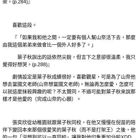
架。(p.284)』
喜歡這段。
『「如果我和他之間，一定要有個人幫山奈活下去，那麼
由我這個弟弟來做會比一個外人好多了。」
葉子秋說出的話依然尖銳，但言下之意卻很溫柔，我只
覺得好想哭。(p.288)』
劇情設定是葉子秋成績很好，喜歡觀星，可是為了山奈他
想去當國文老師(山奈想當國文老師)。無論再怎麼愛，怎麼可
以就這麼抹殺興趣的呢？不太贊同，不過可能對葉子秋來說那
樣才是他愛的（完成山奈的心願）。
張奕欣從幼稚園就跟葉子秋同校，在他又慢慢在倪苗的陪
伴下變回本來那個很愛笑的葉子秋（而不是打架王）之後，他
的一句「沒想到可以一直同校」讓我對他印象更加分啦XDD