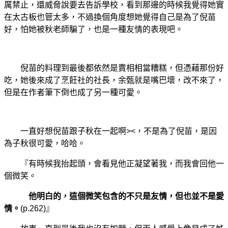
厲禁止，還威脅說要去告訴學校，看到那邊的時候我覺得她實
在太古板也管太多，不過換個角度想她覺得自己是為了倪苗
好，怕她被秋老師騙了，也是一種友情的表現吧。
倪苗的料理到最後都依然是賣相相當糟糕，但憑藉那份好
吃，她後來成了烹飪社的社長，余甄就是嘴巴壞，改不來了，
但是在作者筆下倒也成了另一種可愛。
一直好想倪苗跟子秋在一起啊><，不是為了倪苗，是因
為子秋很可愛，哈哈。
『有時候我抬起頭，會看見他正凝望著我，而我會回他一
個微笑。
他明白的，這個微笑包含的不只是友情，但也並不是愛
情。
(p.262)』