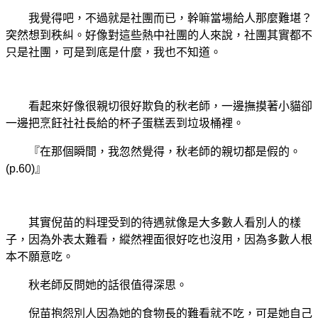
我覺得吧，不過就是社團而已，幹嘛當場給人那麼難堪？
突然想到秩糾。好像對這些熱中社團的人來說，社團其實都不
只是社團，可是到底是什麼，我也不知道。
看起來好像很親切很好欺負的秋老師，一邊撫摸著小貓卻
一邊把烹飪社社長給的杯子蛋糕丟到垃圾桶裡。
『在那個瞬間，我忽然覺得，秋老師的親切都是假的。
(p.60)』
其實倪苗的料理受到的待遇就像是大多數人看別人的樣
子，因為外表太難看，縱然裡面很好吃也沒用，因為多數人根
本不願意吃。
秋老師反問她的話很值得深思。
倪苗抱怨別人因為她的食物長的難看就不吃，可是她自己