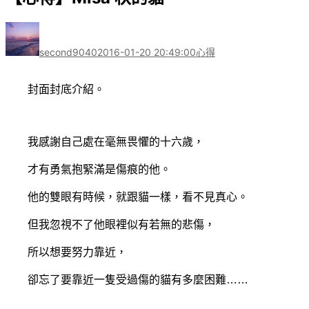
作
發
分
者
佈
類
second9040
2016-01-20 20:49:00
心得
日
期:
封面封底介紹。
我感謝自己處在毫無畏懼的十六歲，
才有勇氣抱緊滿是傷痕的他。
他的雙眼有時候，就跟貓一樣，看不見真心。
但我忽視不了他眼裡似有若無的悲傷，
所以想要努力靠近，
卻忘了要靠近一隻受過傷的貓有多麼困難……