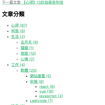
一
下
下一篇文章
【心得】13封自殺告別信
章
篇
一
文章分類
導
文
篇
章:
文
覽
章:
心得
(97)
柯南
(8)
生活
(2)
五月天
(9)
貓貓
(1)
旅遊
(10)
心情
(2)
工作
(4)
軟體
(20)
網站建置
(5)
前端
(8)
react
(6)
vue
(16)
javascript
(2)
Leetcode
(7)