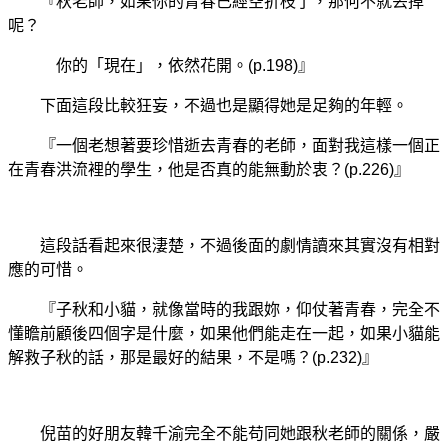
『秋老師，如果你的青春已經空折枝了，那何不就丟掉
呢？
你的「現在」，依然花開。(p.198)』
下面這段比較狂妄，不過也是顯得她是足夠的年輕。
『一個老想著要珍惜逝去青春的老師，面對我這樣一個正
在青春洪流裡的學生，他是否真的能無動於衷？(p.226)』
這段話看起來很淒楚，不過後面的劇情讀來其實沒有相對
應的可惜。
『子秋和小貓，就像當時的我跟妳，仰仗著青春，完全不
懂瞻前顧後四個字是什麼，如果他們能走在一起，如果小貓能
解救子秋的話，那是最好的結果，不是嗎？(p.232)』
倪苗的好朋友韓千渝完全不能苟同她跟秋老師的關係，嚴