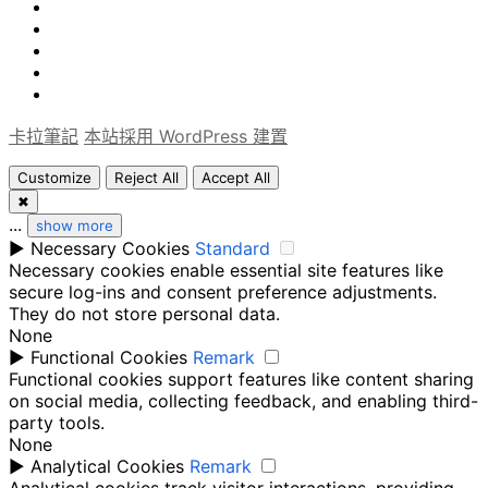
心
旅
得
軟
遊
論
體
Uncategorized
文
卡拉筆記
本站採用 WordPress 建置
Customize
Reject All
Accept All
✖
...
show more
►
Necessary Cookies
Standard
Necessary cookies enable essential site features like
secure log-ins and consent preference adjustments.
They do not store personal data.
None
►
Functional Cookies
Remark
Functional cookies support features like content sharing
on social media, collecting feedback, and enabling third-
party tools.
None
►
Analytical Cookies
Remark