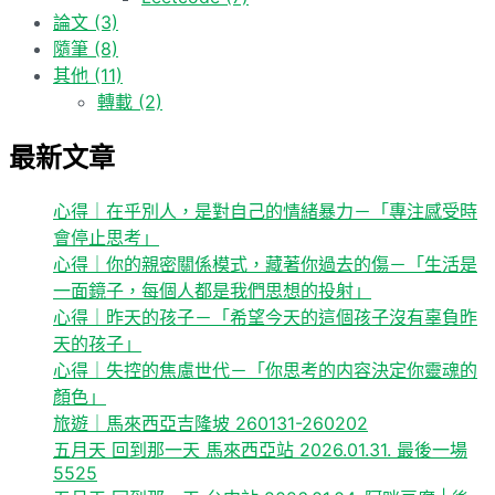
論文
(3)
隨筆
(8)
其他
(11)
轉載
(2)
最新文章
心得｜在乎別人，是對自己的情緒暴力－「專注感受時
會停止思考」
心得｜你的親密關係模式，藏著你過去的傷－「生活是
一面鏡子，每個人都是我們思想的投射」
心得｜昨天的孩子－「希望今天的這個孩子沒有辜負昨
天的孩子」
心得｜失控的焦慮世代－「你思考的内容決定你靈魂的
顏色」
旅遊｜馬來西亞吉隆坡 260131-260202
五月天 回到那一天 馬來西亞站 2026.01.31. 最後一場
5525