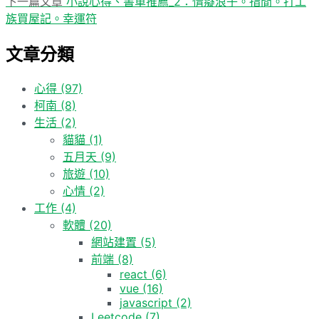
一
下
下一篇文章
小說心得、書單推薦_2：情癡浪子。指間。打工
章
篇
一
族買屋記。幸運符
導
文
篇
文章分類
章:
文
覽
章:
心得
(97)
柯南
(8)
生活
(2)
貓貓
(1)
五月天
(9)
旅遊
(10)
心情
(2)
工作
(4)
軟體
(20)
網站建置
(5)
前端
(8)
react
(6)
vue
(16)
javascript
(2)
Leetcode
(7)