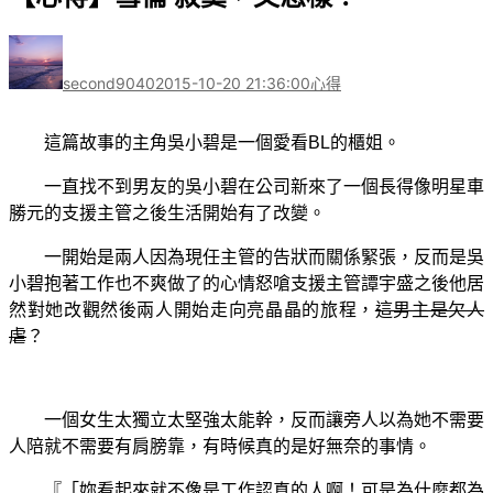
作
發
分
者
佈
類
second9040
2015-10-20 21:36:00
心得
日
期:
這篇故事的主角吳小碧是一個愛看BL的櫃姐。
一直找不到男友的吳小碧在公司新來了一個長得像明星車
勝元的支援主管之後生活開始有了改變。
一開始是兩人因為現任主管的告狀而關係緊張，反而是吳
小碧抱著工作也不爽做了的心情怒嗆支援主管譚宇盛之後他居
然對她改觀然後兩人開始走向亮晶晶的旅程，
這男主是欠人
虐
？
一個女生太獨立太堅強太能幹，反而讓旁人以為她不需要
人陪就不需要有肩膀靠，有時候真的是好無奈的事情。
『「妳看起來就不像是工作認真的人啊！可是為什麼都為