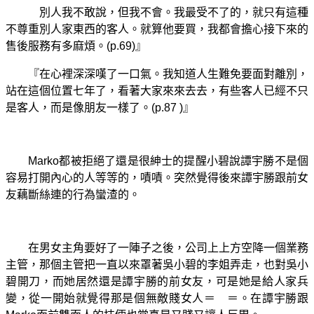
別人我不敢說，但我不會。我最受不了的，就只有這種
不尊重別人家東西的客人。就算他要買，我都會擔心接下來的
售後服務有多麻煩。(p.69)』
『在心裡深深嘆了一口氣。我知道人生難免要面對離別，
站在這個位置七年了，看著大家來來去去，有些客人已經不只
是客人，而是像朋友一樣了。(p.87 )』
Marko都被拒絕了還是很紳士的提醒小碧說譚宇勝不是個
容易打開內心的人等等的，嘖嘖。突然覺得後來譚宇勝跟前女
友藕斷絲連的行為蠻渣的。
在男女主角要好了一陣子之後，公司上上方空降一個業務
主管，那個主管把一直以來罩著吳小碧的李姐弄走，也對吳小
碧開刀，而她居然還是譚宇勝的前女友，可是她是給人家兵
變，從一開始就覺得那是個無敵賤女人＝ ＝。在譚宇勝跟