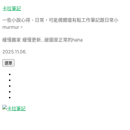
跳
卡拉筆記
至
一些小說心得、日常，可能偶爾還有點工作筆記跟日常小
主
murmur。
要
內
緩慢搬家 緩慢更新...破圖是正常的haha
容
2025.11.06.
選單
心
旅
得
軟
遊
論
體
Uncategorized
文