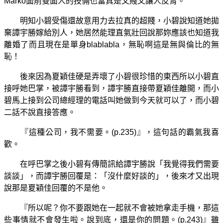
Marko面前雙面人的技倆也當真是又賤又讓人反胃。
明知小碧受傷還故意用力去拉真的超賤，小碧說知道她拋
棄譚宇勝嫁給別人，她居然能理直氣壯回說那妳應該也知道我
離婚了而且現在是單身blablabla，無恥啊這是無與倫比的無
恥！
後來因為夏穎佳硬是弄壞了小碧很珍惜的東西所以小碧直
接呼她巴掌，被譚宇勝看到，譚宇勝直接帶夏穎佳離開，而小
碧馬上接到公司總經理的電話叫她做到今天就可以了，而小碧
二話不說直接答應。
『這種公司，我不需要。(p.235)』，這句話的霸氣我喜
歡。
在呼巴掌之後小碧有傳簡訊給譚宇勝說「我覺得我們需要
談談」，而譚宇勝回覆是：「沒什麼好談的」，後來才又出現
說那是夏穎佳回覆的不是他。
『所以呢？你不要跟她在一起就不會被她拿走手機，那這
些事情就不會發生啦。說到底，還是你的問題。(p.243)』雖