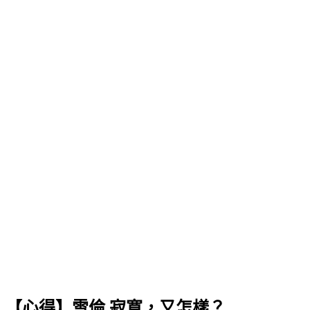
【心得】雪倫 寂寞，又怎樣？