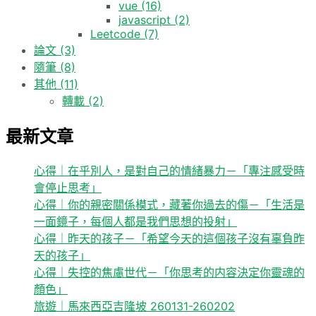
vue
(16)
javascript
(2)
Leetcode
(7)
論文
(3)
隨筆
(8)
其他
(11)
轉載
(2)
最新文章
心得｜在乎別人，是對自己的情緒暴力－「專注感受時
會停止思考」
心得｜你的親密關係模式，藏著你過去的傷－「生活是
一面鏡子，每個人都是我們思想的投射」
心得｜昨天的孩子－「希望今天的這個孩子沒有辜負昨
天的孩子」
心得｜失控的焦慮世代－「你思考的内容決定你靈魂的
顏色」
旅遊｜馬來西亞吉隆坡 260131-260202