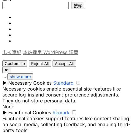
搜尋
心
旅
得
軟
遊
論
體
Uncategorized
文
卡拉筆記
本站採用 WordPress 建置
Customize
Reject All
Accept All
✖
...
show more
►
Necessary Cookies
Standard
Necessary cookies enable essential site features like
secure log-ins and consent preference adjustments.
They do not store personal data.
None
►
Functional Cookies
Remark
Functional cookies support features like content sharing
on social media, collecting feedback, and enabling third-
party tools.