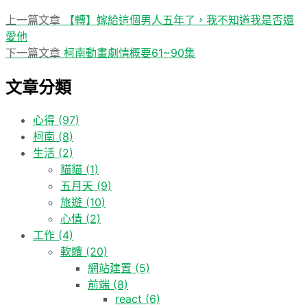
上
上一篇文章
【轉】嫁給這個男人五年了，我不知道我是否還
文
一
愛他
章
篇
下
下一篇文章
柯南動畫劇情概要61~90集
導
文
一
文章分類
章:
篇
覽
文
章:
心得
(97)
柯南
(8)
生活
(2)
貓貓
(1)
五月天
(9)
旅遊
(10)
心情
(2)
工作
(4)
軟體
(20)
網站建置
(5)
前端
(8)
react
(6)