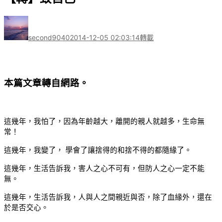
作
發
分
者
佈
類
second9040
2014-12-05 02:03:14
轉載
日
期:
本篇文章轉自網路。
這幾年，我怕了，因為年齡越大，離開的親人就越多，生命無
常！
這幾年，我變了， 學會了讓捨得的和捨不得的都隨緣了。
這幾年，生活告訴我，害人之心不可有，但防人之心一定不能
無。
這幾年，生活告訴我，人與人之間親近與否，除了血緣外，還在
於是否交心。