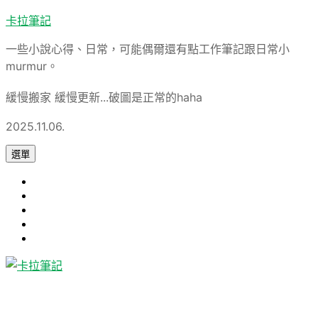
跳
卡拉筆記
至
一些小說心得、日常，可能偶爾還有點工作筆記跟日常小
主
murmur。
要
內
緩慢搬家 緩慢更新...破圖是正常的haha
容
2025.11.06.
選單
心
旅
得
軟
遊
論
體
Uncategorized
文