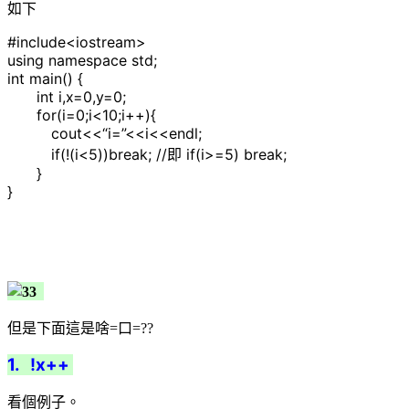
如下
#include<iostream>
using namespace std;
int main() {
int i,x=0,y=0;
for(i=0;i<10;i++){
cout<<“i=”<<i<<endl;
if(!(i<5))break; //即 if(i>=5) break;
}
}
但是下面這是啥=口=??
1. !x++
看個例子。