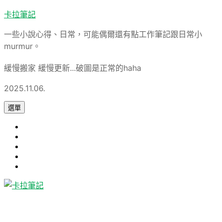
跳
卡拉筆記
至
一些小說心得、日常，可能偶爾還有點工作筆記跟日常小
主
murmur。
要
內
緩慢搬家 緩慢更新...破圖是正常的haha
容
2025.11.06.
選單
心
旅
得
軟
遊
論
體
Uncategorized
文