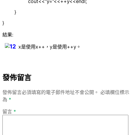
cout<<“y=”<<++y<<endl;
}
}
結果:
x是使用x++，y是使用++y。
發佈留言
發佈留言必須填寫的電子郵件地址不會公開。
必填欄位標示
為
*
留言
*