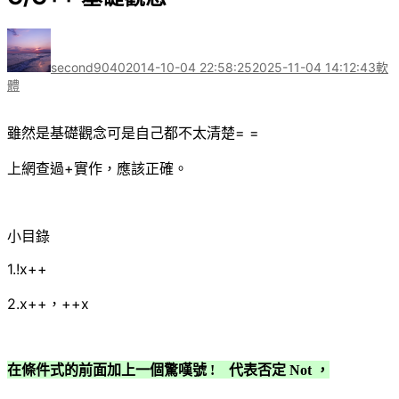
作
發
分
者
佈
類
second9040
2014-10-04 22:58:25
2025-11-04 14:12:43
軟
日
體
期:
雖然是基礎觀念可是自己都不太清楚= =
上網查過+實作，應該正確。
小目錄
1.!x++
2.x++，++x
在條件式的前面加上一個驚嘆號
!
代表否定 Not ，