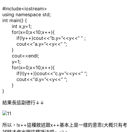
#include<iostream>
using namespace std;
int main() {
int x,y=1;
for(x=0;x<10;x++){
if(!y++)cout<<“b.y=”<<y<<” ” ;
cout<<“a.y=”<<y<<” “;
}
cout<<endl;
y=1;
for(x=0;x<10;x++){
if(!(y++))cout<<“c.y=”<<y<<” “;
cout<<“d.y=”<<y<<” “;
}
}
結果長這副德行↓↓
所以，!x++這種敘述跟x++基本上是一樣的意思(大概只有考
試時才會出現這種語法吧= =)。