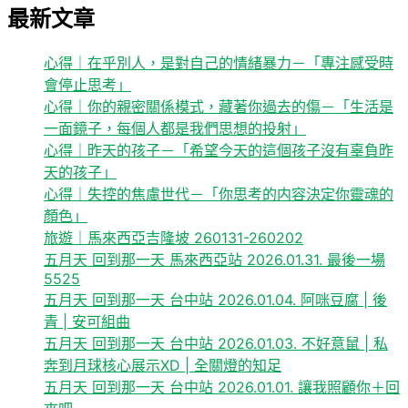
最新文章
心得｜在乎別人，是對自己的情緒暴力－「專注感受時
會停止思考」
心得｜你的親密關係模式，藏著你過去的傷－「生活是
一面鏡子，每個人都是我們思想的投射」
心得｜昨天的孩子－「希望今天的這個孩子沒有辜負昨
天的孩子」
心得｜失控的焦慮世代－「你思考的内容決定你靈魂的
顏色」
旅遊｜馬來西亞吉隆坡 260131-260202
五月天 回到那一天 馬來西亞站 2026.01.31. 最後一場
5525
五月天 回到那一天 台中站 2026.01.04. 阿咪豆腐 | 後
青 | 安可組曲
五月天 回到那一天 台中站 2026.01.03. 不好意鼠 | 私
奔到月球核心展示XD | 全關燈的知足
五月天 回到那一天 台中站 2026.01.01. 讓我照顧你＋回