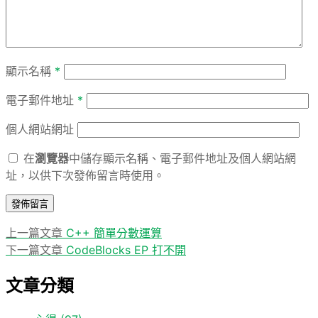
顯示名稱
*
電子郵件地址
*
個人網站網址
在
瀏覽器
中儲存顯示名稱、電子郵件地址及個人網站網
址，以供下次發佈留言時使用。
上
上一篇文章
C++ 簡單分數運算
文
一
下
下一篇文章
CodeBlocks EP 打不開
章
篇
一
文章分類
導
文
篇
章:
文
覽
章: