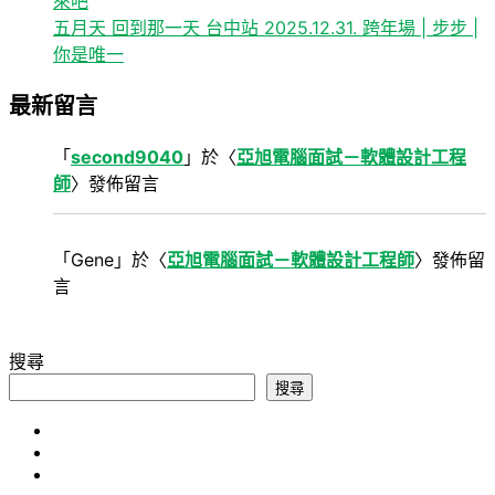
來吧
五月天 回到那一天 台中站 2025.12.31. 跨年場 | 步步 |
你是唯一
最新留言
「
second9040
」於〈
亞旭電腦面試－軟體設計工程
師
〉發佈留言
「
Gene
」於〈
亞旭電腦面試－軟體設計工程師
〉發佈留
言
搜尋
搜尋
心
旅
得
軟
遊