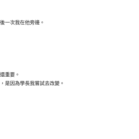
後一次我在他旁邊。
還重要。
，是因為學長我嘗試去改變。