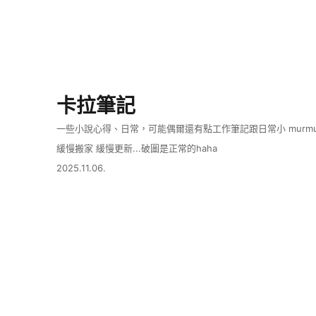
卡拉筆記
一些小說心得、日常，可能偶爾還有點工作筆記跟日常小 murmu
緩慢搬家 緩慢更新...破圖是正常的haha
2025.11.06.