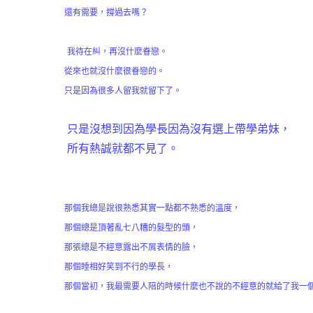
還有需要，撐過去嗎？
我待在糾，再沒什麼眷戀。
從來也就沒什麼很眷戀的。
只是因為很多人留我就留下了。
只是沒想到因為學長因為沒有選上帶學弟妹，
所有熱誠就都不見了。
那個我總是說很熟悉其實一點都不熟悉的溫度，
那個總是頂著亂七八糟的髮型的頭，
那張總是不經意露出不屑表情的臉，
那個睡相好笑到不行的學長，
那個當初，我最需要人陪的時候什麼也不說的不經意的就給了我一