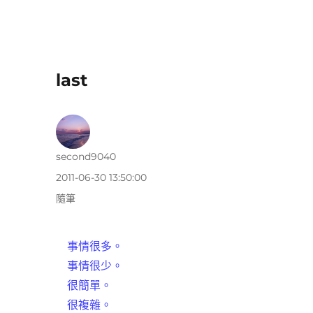
last
作
second9040
者
發
2011-06-30 13:50:00
佈
分
隨筆
日
類
期:
事情很多。
事情很少。
很簡單。
很複雜。