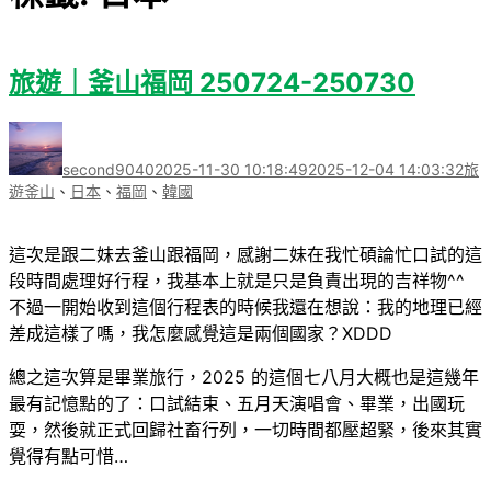
旅遊｜釜山福岡 250724-250730
作
發
分
者
佈
類
second9040
2025-11-30 10:18:49
2025-12-04 14:03:32
旅
日
標
遊
釜山
、
日本
、
福岡
、
韓國
期:
籤
這次是跟二妹去釜山跟福岡，感謝二妹在我忙碩論忙口試的這
段時間處理好行程，我基本上就是只是負責出現的吉祥物^^
不過一開始收到這個行程表的時候我還在想說：我的地理已經
差成這樣了嗎，我怎麼感覺這是兩個國家？XDDD
總之這次算是畢業旅行，2025 的這個七八月大概也是這幾年
最有記憶點的了：口試結束、五月天演唱會、畢業，出國玩
耍，然後就正式回歸社畜行列，一切時間都壓超緊，後來其實
覺得有點可惜…