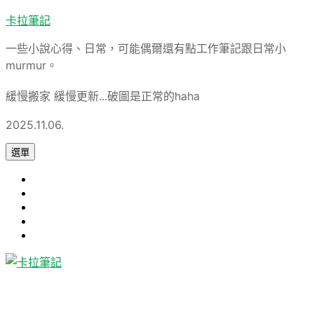
跳
卡拉筆記
至
一些小說心得、日常，可能偶爾還有點工作筆記跟日常小
主
murmur。
要
內
緩慢搬家 緩慢更新...破圖是正常的haha
容
2025.11.06.
選單
心
旅
得
軟
遊
論
體
Uncategorized
文