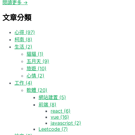
閱讀更多 →
文章分類
心得
(97)
柯南
(8)
生活
(2)
貓貓
(1)
五月天
(9)
旅遊
(10)
心情
(2)
工作
(4)
軟體
(20)
網站建置
(5)
前端
(8)
react
(6)
vue
(16)
javascript
(2)
Leetcode
(7)