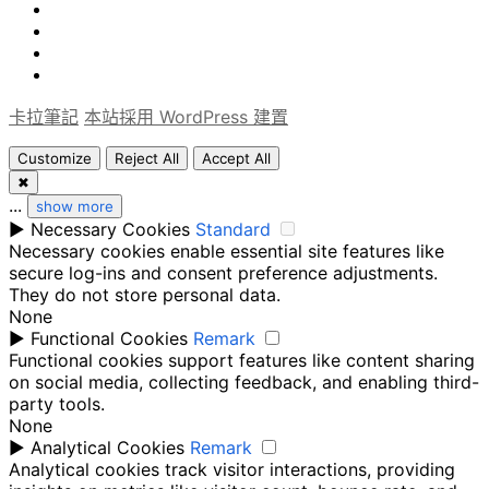
旅
得
軟
遊
論
體
Uncategorized
文
卡拉筆記
本站採用 WordPress 建置
Customize
Reject All
Accept All
✖
...
show more
►
Necessary Cookies
Standard
Necessary cookies enable essential site features like
secure log-ins and consent preference adjustments.
They do not store personal data.
None
►
Functional Cookies
Remark
Functional cookies support features like content sharing
on social media, collecting feedback, and enabling third-
party tools.
None
►
Analytical Cookies
Remark
Analytical cookies track visitor interactions, providing