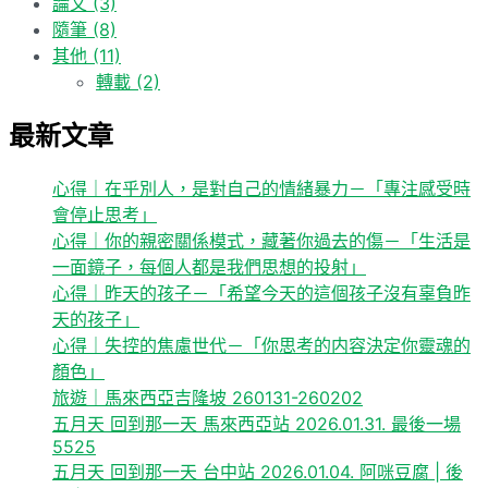
論文
(3)
隨筆
(8)
其他
(11)
轉載
(2)
最新文章
心得｜在乎別人，是對自己的情緒暴力－「專注感受時
會停止思考」
心得｜你的親密關係模式，藏著你過去的傷－「生活是
一面鏡子，每個人都是我們思想的投射」
心得｜昨天的孩子－「希望今天的這個孩子沒有辜負昨
天的孩子」
心得｜失控的焦慮世代－「你思考的内容決定你靈魂的
顏色」
旅遊｜馬來西亞吉隆坡 260131-260202
五月天 回到那一天 馬來西亞站 2026.01.31. 最後一場
5525
五月天 回到那一天 台中站 2026.01.04. 阿咪豆腐 | 後