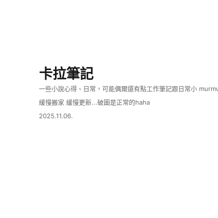
卡拉筆記
一些小說心得、日常，可能偶爾還有點工作筆記跟日常小 murmu
緩慢搬家 緩慢更新...破圖是正常的haha
2025.11.06.