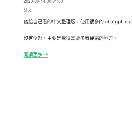
發
2023-09-14 00:01:00
佈
分
論文
日
類
期:
寫給自己看的中文整理版，使用很多的 chatgpt + go
沒有全部，主要是覺得需要多看幾遍的地方。
閱讀更多 →