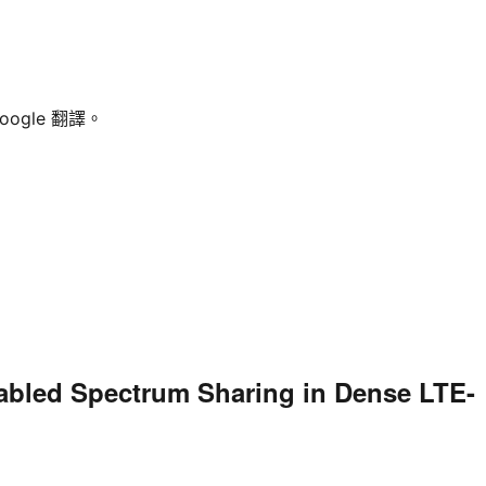
ogle 翻譯。
ed Spectrum Sharing in Dense LTE-