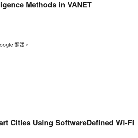
elligence Methods in VANET
ogle 翻譯。
Cities Using SoftwareDefined Wi-Fi