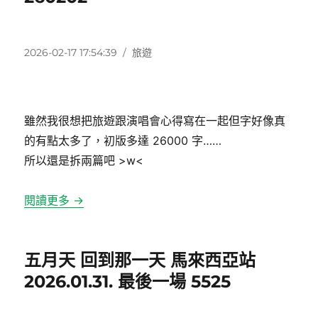
發
分
2026-02-17 17:54:39
旅遊
佈
類
日
期:
雖然我很想把旅遊跟演唱會心得寫在一起但字好像真
的有點太多了，初版多達 26000 字……
所以還是拆兩篇吧 >w<
閱讀更多 →
五月天 回到那一天 馬來西亞站
2026.01.31. 最後一場 5525