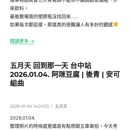
來飲料。
最後散場我的塑膠瓶沒找回來……
如果每次都這樣，那還真的很難讓人有多好的觀感
閱讀更多 →
五月天 回到那一天 台中站
2026.01.04. 阿咪豆腐 | 後青 | 安可
組曲
發
分
2026-01-04 14:24:53
五月天
佈
類
2026.01.04.
日
期:
整理照片的時候感覺還是有點想跟五車車拍，今天考