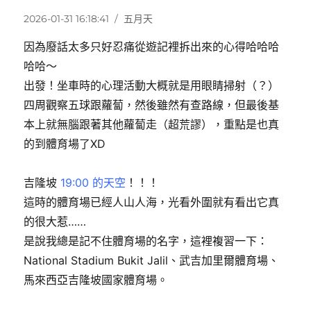
發
分
2026-01-31 16:18:41
五月天
佈
類
因為廢話太多只好忍痛從遊記裡拆出來的心得哈哈哈
日
期:
哈哈～
出發！坐車時的心理活動大概就是用眼睛掃射（？）
四周觀察五球跟蘿蔔，然後雖然有查路線，但最後基
本上就無腦跟著其他蘿蔔走（超荒謬），重點是也真
的到體育場了XD
吉隆坡
19:00 的天空
！！！
這時的體育場已經人山人海，光看外圍就有看出它真
的很大惹……
是說我總是記不住體育場的名字，這裡複習一下：
National Stadium Bukit Jalil、武吉加里爾體育場、
馬來西亞吉隆坡國家體育場。