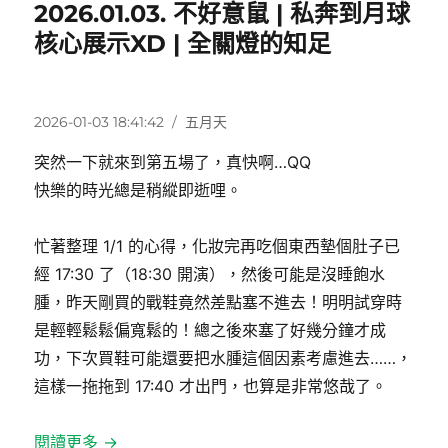
2026.01.03. 不好意鼠 | 私奔到月球
核心展示XD | 全關燈的知足
發
分
2026-01-03 18:41:42
五月天
佈
類
突然一下就來到第五場了，真快啊…QQ
日
期:
快樂的時光總是稍縱即逝哩。
忙著整理 1/1 的心得，化妝完再吃個東西墊個肚子已
經 17:30 了（18:30 開演），然後可能是沒睡飽水
腫，昨天剛買的戰鞋竟然差點塞不進去！明明試穿時
是輕輕鬆鬆偏寬鬆的！總之後來塞了好幾分鐘才成
功，下次買鞋可能還要把水腫這個因素考慮進去……，
這樣一拖拖到 17:40 才出門，也算是非常悠哉了。
閱讀更多 →