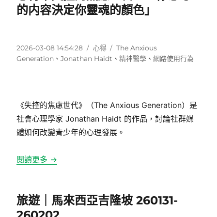
的内容決定你靈魂的顏色」
發
分
標
2026-03-08 14:54:28
心得
The Anxious
佈
類
籤
Generation
、
Jonathan Haidt
、
精神醫學
、
網路使用行為
日
期:
《失控的焦慮世代》（The Anxious Generation）是
社會心理學家
Jonathan Haidt
的作品，討論社群媒
體如何改變青少年的心理發展。
閱讀更多 →
旅遊｜馬來西亞吉隆坡 260131-
260202