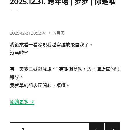
2025.12.31. 跨年場 | 步步 | 你是唯
一
發
分
2025-12-31 20:33:41
五月天
佈
類
我後來看一看發現我越寫越放飛自我了。
日
期:
沒事啦^^
有一天我二妹跟我說 ^^ 有嘲諷意味，誒，講話真的很
難誒。
我就單純想表達開心，嘻嘻。
閱讀更多 →
文