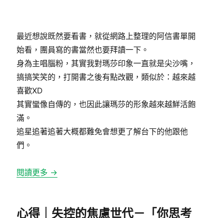
日
期:
最近想說既然要看書，就從網路上整理的阿信書單開
始看，團員寫的書當然也要拜讀一下。
身為主唱腦粉，其實我對瑪莎印象一直就是尖沙嘴，
搞搞笑笑的，打開書之後有點改觀，類似於：越來越
喜歡XD
其實蠻像自傳的，也因此讓瑪莎的形象越來越鮮活飽
滿。
追星追著追著大概都難免會想更了解台下的他跟他
們。
閱讀更多 →
心得｜失控的焦慮世代－「你思考