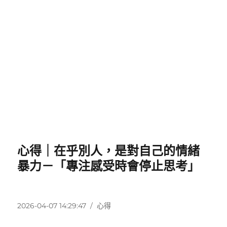
心得｜在乎別人，是對自己的情緒
暴力－「專注感受時會停止思考」
發
分
2026-04-07 14:29:47
心得
佈
類