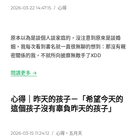
發
分
2026-03-22 14:47:15
心得
佈
類
日
期:
原本以為是談個人談家庭的，沒注意到原來是談婚
姻，我每次看到書名就一直很無聊的想到：那沒有親
密關係的我，不就所向披靡無敵手了XDD
閱讀更多 →
心得｜昨天的孩子－「希望今天的
這個孩子沒有辜負昨天的孩子」
發
分
2026-03-15 11:24:12
心得
、
五月天
佈
類